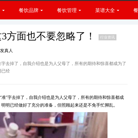
闻
餐饮品牌
餐饮管理
菜谱大全
火锅品牌
小吃品牌
展会
经营方法
菜肴做法
快餐品牌
资讯
品牌管理
厨房百科
3方面也不要忽略了！
行业资讯
西餐品牌
发真人
烧烤品牌
烘焙品牌
准字去掉了，自我介绍也是为人父母了，所有的期待和惊喜都成为了
甜品品牌
明已经
饮品品牌
个“准”字去掉了，自我介绍也是为人父母了，所有的期待和惊喜都成
，明明已经做好了充分的准备，但照顾起来还是不免手忙脚乱。