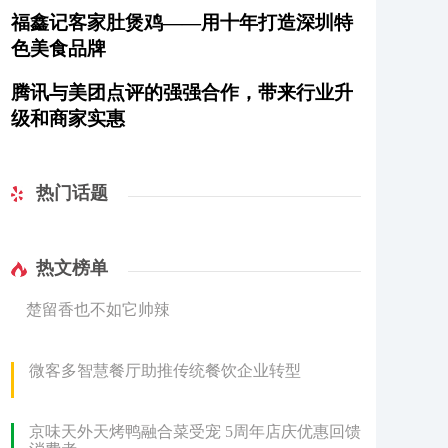
福鑫记客家肚煲鸡——用十年打造深圳特
色美食品牌
腾讯与美团点评的强强合作，带来行业升
级和商家实惠
热门话题
热文榜单
楚留香也不如它帅辣
微客多智慧餐厅助推传统餐饮企业转型
京味天外天烤鸭融合菜受宠 5周年店庆优惠回馈