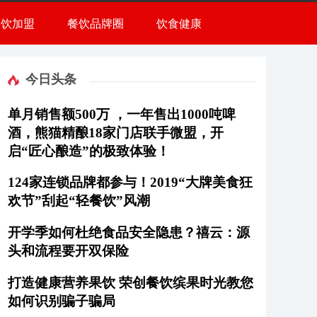
餐饮加盟
餐饮品牌圈
饮食健康
今日头条
单月销售额500万 ，一年售出1000吨啤
酒，熊猫精酿18家门店联手微盟，开
启“匠心酿造”的极致体验！
124家连锁品牌都参与！2019“大牌美食狂
欢节”刮起“轻餐饮”风潮
开学季如何杜绝食品安全隐患？禧云：源
头和流程要开双保险
打造健康营养果饮 荣创餐饮缤果时光教您
如何识别骗子骗局