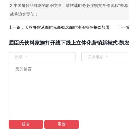
2.中国餐饮品牌网的原创文章，请转载时务必注明文章作者和"来
或将追究责任；
上一篇：
天粮餐饮从面时光新概念面吧浅谈特色餐饮加盟
下一
屈臣氏饮料家族打开线下线上立体化营销新模式-凯
提交
重置