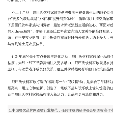
不止于产品，屈臣氏饮料家族更是消费者幸福健康生活的贴心陪伴
台”更多的表达就是“关怀”和“提升消费体验”：借助“双11 清空购
了屈臣氏饮料家族与消费者一起追求新潮流新生活的初心。而面对感
的人cheers精彩”，传播了屈臣氏饮料家族充满人文关怀的品牌形
题；在平安夜圣诞节，屈臣氏饮料家族呼吁与爱相遇，约上爱人，
与你到迪士尼欢度佳节。
针对年底的每个节点开展主题化活动，屈臣氏饮料家族深化品牌情
粘度，为线上线下品牌营销注入更多动力。屈臣氏饮料家族就是在
主张，与消费者形成良好关系，建立并保持最终影响他们决策的品
屈臣氏饮料家族打造的“精彩每一fun”系列活动，是集合了品牌
耀亮点，用走心和创新，创造了一场线下趣味玩乐线上壕礼惊喜的
百年屈臣氏饮料家族品牌注入新活力，让品牌更有温度和魅力。
1.中国餐饮品牌网遵循行业规范，任何转载的稿件都会明确标注作