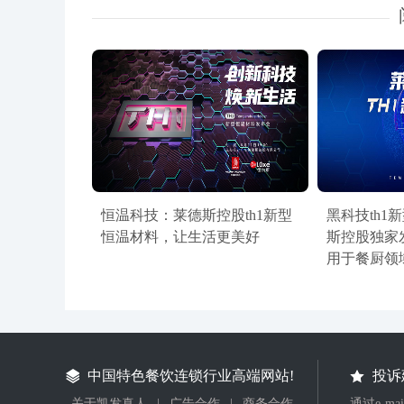
恒温科技：莱德斯控股th1新型
黑科技th1
恒温材料，让生活更美好
斯控股独家
用于餐厨领
中国特色餐饮连锁行业高端网站!
投诉
关于凯发真人
|
广告合作
|
商务合作
通过e-m