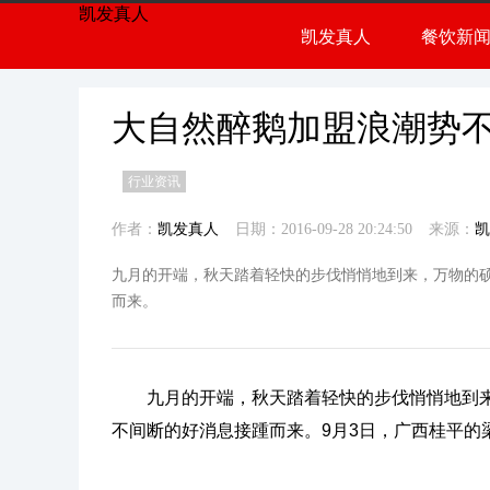
凯发真人
凯发真人
餐饮新
餐饮
行业
大自然醉鹅加盟浪潮势
行业资讯
作者：
凯发真人
日期：2016-09-28 20:24:50
来源：
凯
九月的开端，秋天踏着轻快的步伐悄悄地到来，万物的
而来。
九月的开端，秋天踏着轻快的步伐悄悄地到
不间断的好消息接踵而来。9月3日，广西桂平的