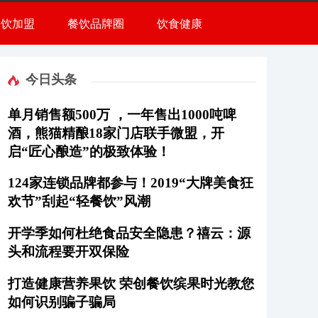
餐饮加盟
餐饮品牌圈
饮食健康
今日头条
单月销售额500万 ，一年售出1000吨啤
酒，熊猫精酿18家门店联手微盟，开
启“匠心酿造”的极致体验！
124家连锁品牌都参与！2019“大牌美食狂
欢节”刮起“轻餐饮”风潮
开学季如何杜绝食品安全隐患？禧云：源
头和流程要开双保险
打造健康营养果饮 荣创餐饮缤果时光教您
如何识别骗子骗局