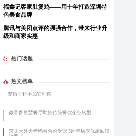
福鑫记客家肚煲鸡——用十年打造深圳特
色美食品牌
腾讯与美团点评的强强合作，带来行业升
级和商家实惠
热门话题
热文榜单
楚留香也不如它帅辣
微客多智慧餐厅助推传统餐饮企业转型
京味天外天烤鸭融合菜受宠 5周年店庆优惠回馈