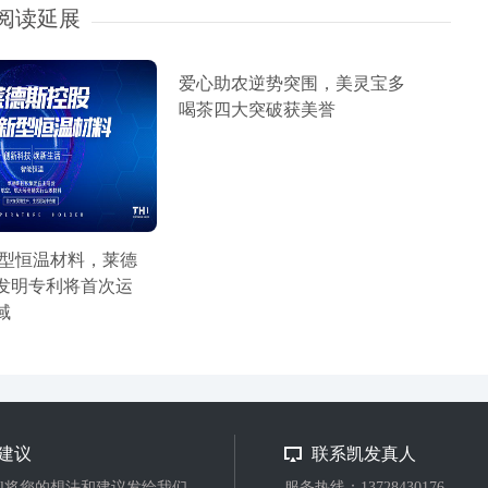
阅读延展
爱心助农逆势突围，美灵宝多
喝茶四大突破获美誉
新型恒温材料，莱德
发明专利将首次运
域
建议
联系凯发真人
ail将您的想法和建议发给我们
服务热线：13728430176