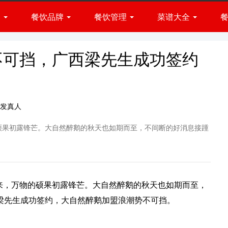
闻
餐饮品牌
餐饮管理
菜谱大全
火锅品牌
小吃品牌
展会
经营方法
菜肴做法
快餐品牌
资讯
品牌管理
厨房百科
不可挡，广西梁先生成功签约
西餐品牌
烧烤品牌
烘焙品牌
发真人
甜品品牌
硕果初露锋芒。大自然醉鹅的秋天也如期而至，不间断的好消息接踵
饮品品牌
来，万物的硕果初露锋芒。大自然醉鹅的秋天也如期而至，
梁先生成功签约，大自然醉鹅加盟浪潮势不可挡。