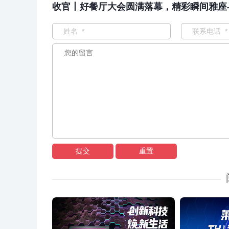
收官丨好餐厅大会圆满落幕，精彩瞬间雅座与
提交
重置