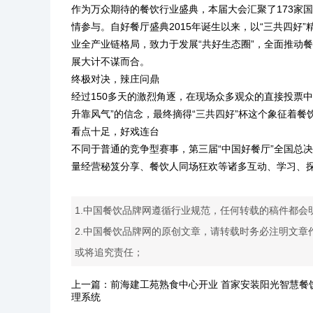
作为万众期待的餐饮行业盛典，本届大会汇聚了173家国
情参与。自好餐厅盛典2015年诞生以来，以“三共四好
业全产业链格局，致力于发展“共好生态圈”，全面推动
展大计不谋而合。
终极对决，辣庄问鼎
经过150多天的激烈角逐，在现场众多观众的直接投票
升靠风气”的信念，最终摘得“三共四好”杯这个象征着餐
看点十足，好戏连台
不同于普通的竞争型赛事，第三届“中国好餐厅”全国总
量经营秘笈分享、餐饮人同场狂欢等诸多互动、学习、
1.中国餐饮品牌网遵循行业规范，任何转载的稿件都会
2.中国餐饮品牌网的原创文章，请转载时务必注明文章
或将追究责任；
上一篇：
前海建工苑熟食中心开业 首家安装阳光智慧餐
理系统