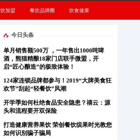
餐饮加盟
餐饮品牌圈
饮食健康
今日头条
单月销售额500万 ，一年售出1000吨啤
酒，熊猫精酿18家门店联手微盟，开
启“匠心酿造”的极致体验！
124家连锁品牌都参与！2019“大牌美食狂
欢节”刮起“轻餐饮”风潮
开学季如何杜绝食品安全隐患？禧云：源
头和流程要开双保险
打造健康营养果饮 荣创餐饮缤果时光教您
如何识别骗子骗局