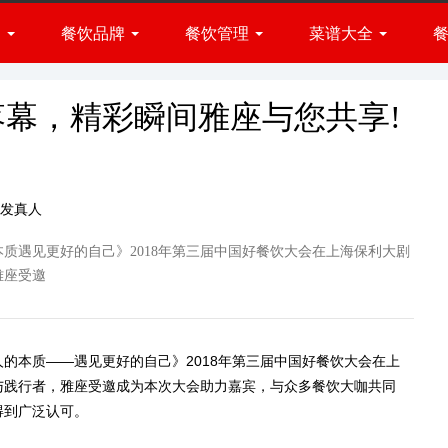
闻
餐饮品牌
餐饮管理
菜谱大全
火锅品牌
小吃品牌
展会
经营方法
菜肴做法
快餐品牌
资讯
品牌管理
厨房百科
幕，精彩瞬间雅座与您共享!
西餐品牌
烧烤品牌
烘焙品牌
发真人
甜品品牌
质遇见更好的自己》2018年第三届中国好餐饮大会在上海保利大剧
饮品品牌
雅座受邀
人
的本质——遇见更好的自己》2018年第三届中国好餐饮大会在上
与践行者，雅座受邀成为本次大会助力嘉宾，与众多餐饮大咖共同
得到广泛认可。