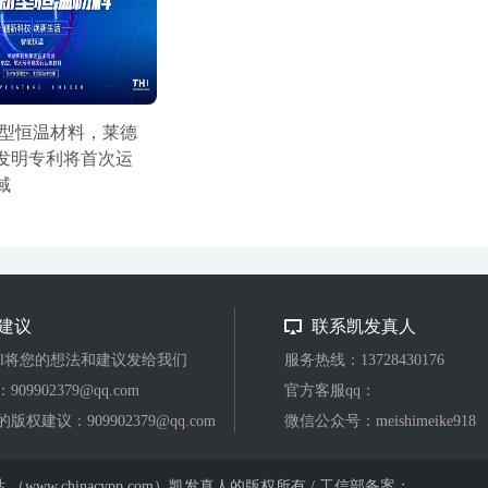
新型恒温材料，莱德
发明专利将首次运
域
建议
联系凯发真人
ail将您的想法和建议发给我们
服务热线：13728430176
：
909902379@qq.com
官方客服qq：
的版权建议：
909902379@qq.com
微信公众号：meishimeike918
（www.chinacypp.com）凯发真人的版权所有 / 工信部备案：