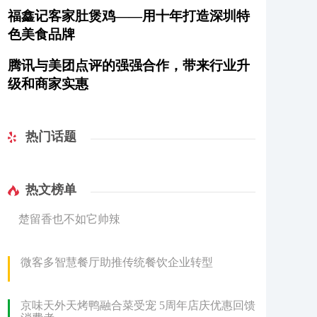
福鑫记客家肚煲鸡——用十年打造深圳特
色美食品牌
腾讯与美团点评的强强合作，带来行业升
级和商家实惠
热门话题
热文榜单
楚留香也不如它帅辣
微客多智慧餐厅助推传统餐饮企业转型
京味天外天烤鸭融合菜受宠 5周年店庆优惠回馈