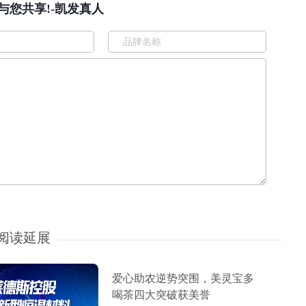
您共享!-凯发真人
阅读延展
爱心助农逆势突围，美灵宝多
喝茶四大突破获美誉