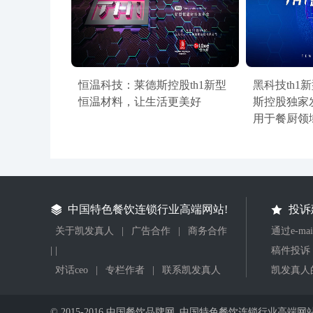
恒温科技：莱德斯控股th1新型
黑科技th1
恒温材料，让生活更美好
斯控股独家
用于餐厨领
中国特色餐饮连锁行业高端网站!
投诉
关于凯发真人
|
广告合作
|
商务合作
通过e-m
| |
稿件投诉
对话ceo
|
专栏作者
|
联系凯发真人
凯发真人
© 2015-2016 中国餐饮品牌网_中国特色餐饮连锁行业高端网站 