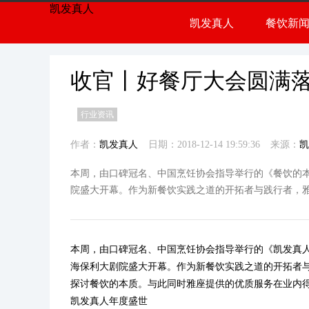
凯发真人
凯发真人
餐饮新
餐饮
行业
收官丨好餐厅大会圆满落
行业资讯
作者：
凯发真人
日期：2018-12-14 19:59:36
来源：
凯
本周，由口碑冠名、中国烹饪协会指导举行的《餐饮的本
院盛大开幕。作为新餐饮实践之道的开拓者与践行者，
本周，由口碑冠名、中国烹饪协会指导举行的《
凯发真
海保利大剧院盛大开幕。作为新餐饮实践之道的开拓者
探讨餐饮的本质。与此同时雅座提供的优质服务在业内
凯发真人
年度盛世