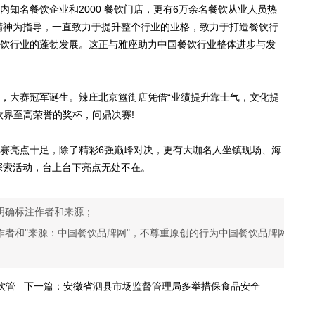
内知名餐饮企业和2000 餐饮门店，更有6万余名餐饮从业人员热
”精神为指导，一直致力于提升整个行业的业格，致力于打造餐饮行
餐饮行业的蓬勃发展。这正与雅座助力中国餐饮行业整体进步与发
中，大赛冠军诞生。辣庄北京簋街店凭借“业绩提升靠士气，文化提
饮界至高荣誉的奖杯，问鼎决赛!
决赛亮点十足，除了精彩6强巅峰对决，更有大咖名人坐镇现场、海
探索活动，台上台下亮点无处不在。
明确标注作者和来源；
作者和"来源：中国餐饮品牌网"，不尊重原创的行为中国餐饮品牌网
饮管
下一篇：
安徽省泗县市场监督管理局多举措保食品安全