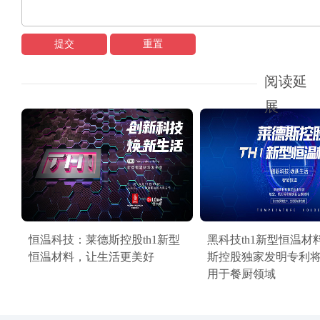
提交
重置
阅读延
展
恒温科技：莱德斯控股th1新型
黑科技th1新型恒温材
恒温材料，让生活更美好
斯控股独家发明专利
用于餐厨领域