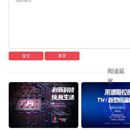
提交
重置
阅读延
展