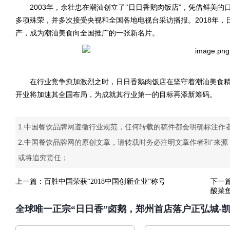
2003年，余壮忠在潮汕创立了‘’日日香鹅肉饭店”，凭借鲜美
多项殊荣，并多次接受央视和全国各地电视台采访播报。2018年
产，成为潮汕美食向全国推广的一张新名片。
在行业竞争愈加激烈之时，日日香鹅肉饭店在坚守着潮汕美食精
开业将加速其全国布局，为成就其行业第一的目标再添新筹码。
1.中国餐饮品牌网遵循行业规范，任何转载的稿件都会明确标注作
2.中国餐饮品牌网的原创文章，请转载时务必注明文章作者和"来
或将追究责任；
上一篇：
百胜中国荣获“2018中国创新企业”称号
下一
酸菜
全球唯一正宗“日日香”卤鹅，郑州首店落户正弘城-