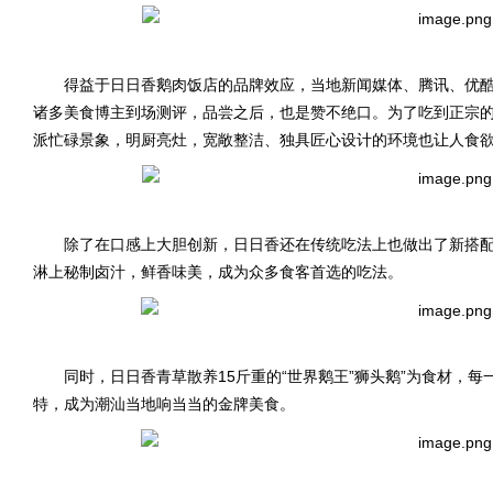
得益于日日香鹅肉饭店的品牌效应，当地新闻媒体、腾讯、优酷
诸多美食博主到场测评，品尝之后，也是赞不绝口。为了吃到正宗
派忙碌景象，明厨亮灶，宽敞整洁、独具匠心设计的环境也让人食
除了在口感上大胆创新，日日香还在传统吃法上也做出了新搭配
淋上秘制卤汁，鲜香味美，成为众多食客首选的吃法。
同时，日日香青草散养15斤重的“世界鹅王”狮头鹅”为食材，每
特，成为潮汕当地响当当的金牌美食。