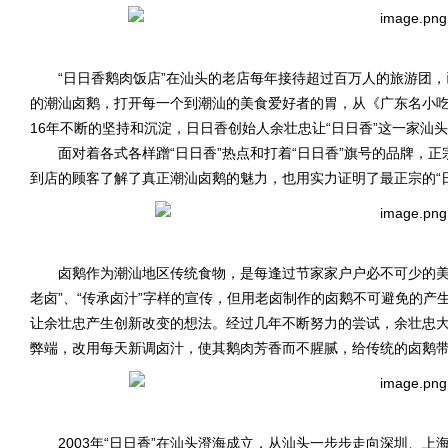
“日日香鹅肉饭店”在汕头的老店每年接待超过百万人的旅游团，已
的潮汕卤鹅，打开每一个到潮汕的美食爱好者的胃，从《广东名小
16年不断的坚持和沉淀，日日香创始人余壮忠让“日日香”这一家汕
面对着各式各样蹭“日日香”热点和打着“日日香”旗号的品牌，正
到店的顾客了解了真正潮汕卤鹅的魅力，也用实力证明了最正宗的“
卤鹅作为潮汕地区传统食物，是每逢过节家家户户必不可少的美食
老卤”、“传承卤汁”字样的宣传，但用老卤制作的卤鹅不可避免的
让余壮忠产生创新改变的想法。经过几年不断努力的尝试，余壮忠大
弊端，改用每天新调卤汁，使其鹅肉芳香而不腥腻，给传统的卤鹅
2003年“日日香”在汕头澄海成立，从汕头一步步走向深圳、上