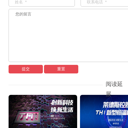
提交
重置
阅读延
展