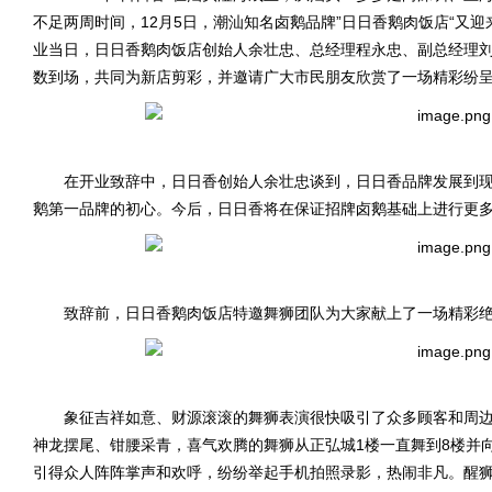
不足两周时间，12月5日，潮汕知名卤鹅品牌”日日香鹅肉饭店“又迎
业当日，日日香鹅肉饭店创始人余壮忠、总经理程永忠、副总经理
数到场，共同为新店剪彩，并邀请广大市民朋友欣赏了一场精彩纷
在开业致辞中，日日香创始人余壮忠谈到，日日香品牌发展到现在
鹅第一品牌的初心。今后，日日香将在保证招牌卤鹅基础上进行更
致辞前，日日香鹅肉饭店特邀舞狮团队为大家献上了一场精彩绝
象征吉祥如意、财源滚滚的舞狮表演很快吸引了众多顾客和周边
神龙摆尾、钳腰采青，喜气欢腾的舞狮从正弘城1楼一直舞到8楼并
引得众人阵阵掌声和欢呼，纷纷举起手机拍照录影，热闹非凡。醒