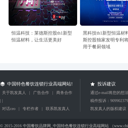
恒温科技：莱德斯控股th1新型
黑科技th1新型恒温材
恒温材料，让生活更美好
斯控股独家发明专利
用于餐厨领域
中国特色餐饮连锁行业高端网站!
投诉建议
关于凯发真人
|
广告合作
|
商务合作
通过e-mail将您的
| |
稿件投诉：
90990237
对话ceo
|
专栏作者
|
联系凯发真人
凯发真人的版权建议
© 2015-2016 中国餐饮品牌网_中国特色餐饮连锁行业高端网站 （www.ch