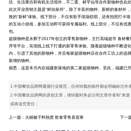
坊、生活果坊和有机生活馆外，不二斋、鲜芋仙等合作新物种也在
此次开业营销主题是“鲜动泉州”，除了丰富的物种、新鲜的食材外
致的“新鲜”体验。线下部分，不仅有歌手现场驻唱，还有拍照打卡
的互动小游戏，参加互动即可获得专属福利。线上部分，不仅有优惠
包。
超级物种是永辉于2017年创立的零售新物种，主打高端超市 食材餐
序等平台，实现线上线下打通的新零售体验。随着超级物种不断进化
内，引进了其他的新物种，并且每家超级物种店在合作工坊上的选
新增的物种。
据悉，这是本月内在福建新落地的第二家超级物种。至此，福建已开
1.中国餐饮品牌网遵循行业规范，任何转载的稿件都会明确标注作
2.中国餐饮品牌网的原创文章，请转载时务必注明文章作者和"来
或将追究责任；
上一篇：
火鍋被子料熱賣 飲食零售喜迎寒
下一