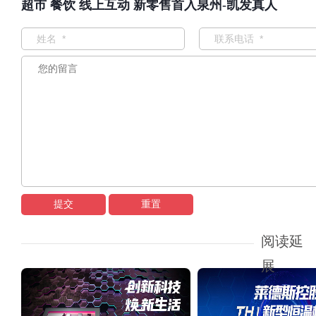
超市 餐饮 线上互动 新零售首入泉州-凯发真人
提交
重置
阅读延
展