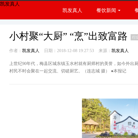
凯发真人
凯发真人
餐饮新闻
餐饮展会
行业资讯
小村聚“大厨” “烹”出致富路
行
作者：
凯发真人
日期：2018-12-08 19:27:53
来源：
凯发真人
上世纪90年代，梅县区城东镇玉水村就有厨师村的美誉，如今外出厨
村民不时会聚在一起交流、切磋厨艺。（连志城 摄） ●本报记