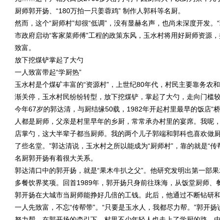
厨师郭开扬、“180万拍一只姜蓉鸡” 制作人郭科等名厨。
然而，这个“厨师村”却很“低调”，没有显赫名声，也尚未深度开发。
市政府启动“客家菜师傅”工程的政策东风，玉水村将用好厨师资源
致富。
放下挖煤铲掌起了大勺
一人致富带起“学厨热”
玉水村是个煤矿丰富的“资源村”，上世纪80年代，村民主要靠务农和
渐关停，玉水村民纷纷转型，放下挖煤铲，掌起了大勺，走向门槛
今年67岁的郭达清，与厨结缘50载，1982年开起村里最早的饭店“
人都是厨师，父亲是村里早年的乡厨，常常承办村里的宴席。我呢，
店掌勺，这大半辈子都当厨师。我的两个儿子郭端和郭科也喜欢做
了些名堂。”郭达清说，玉水村之所以能成为“厨师村”，靠的就是“
名厨郭开扬有着很大关系。
郭达清口中的郭开扬，就是“果木牛扒之父”。他研究发明出第一部果
多餐饮界奖项。回首1989年，郭开扬只身前往珠海，从饭堂厨师、
郭开扬在大城市当厨师能挣好几倍的工钱。此后，他通过不断钻研
一人先致富，不忘“传帮带”。“只要是玉水人，我都尽力帮。”郭开
努力帮。在郭开扬的牵引下，村里不少年轻人也走上了学厨的路，