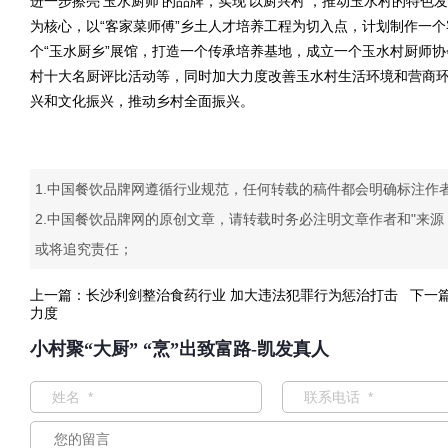
进一步擦亮‘玉水厨师’的品牌，实现‘以厨兴村’，推动玉水村的特
为核心，以“客家菜师傅”乡土人才培养工程为切入点，计划制作一
个“玉水厨乡”展馆，打造一个传承培养基地，成立一个玉水村厨师
村十大名厨评比活动等，同时加大力度改善玉水村生活环境和营商
兴和文化振兴，推动乡村全面振兴。
1.中国餐饮品牌网遵循行业规范，任何转载的稿件都会明确标注作
2.中国餐饮品牌网的原创文章，请转载时务必注明文章作者和"来
或将追究责任；
上一篇：
长沙利剑整治食药行业 加大违法犯罪行为惩治打击
下一
力度
小村聚“大厨” “烹”出致富路-凯发真人