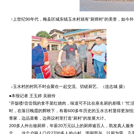
↑上世纪90年代，梅县区城东镇玉水村就有“厨师村”的美誉，如今
↓玉水村的村民不时会聚在一起交流、切磋厨艺。（连志城 摄）
●本报记者 王玉婷 吴丽伶
“开饭喽!尝尝我的拿手菜红烧肉，味道可不比在座名厨的差哦！”
时，在落日晚霞的辉映下，有着600多年历史的玉水古村显得更加恬
青家，边品菜肴，边商议村里打造“厨村”的发展大计。
200多人外出做厨师，年薪20万元以上的厨师逾百人，
凯发真人
服务
元……这个户籍人口仅2700多人的小村，因厨而兴，以厨为荣，