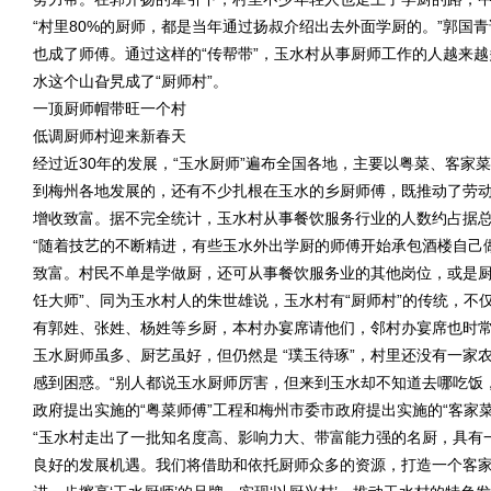
“村里80%的厨师，都是当年通过扬叔介绍出去外面学厨的。”郭国
也成了师傅。通过这样的“传帮带”，玉水村从事厨师工作的人越来
水这个山旮旯成了“厨师村”。
一顶厨师帽带旺一个村
低调厨师村迎来新春天
经过近30年的发展，“玉水厨师”遍布全国各地，主要以粤菜、客家
到梅州各地发展的，还有不少扎根在玉水的乡厨师傅，既推动了劳
增收致富。据不完全统计，玉水村从事餐饮服务行业的人数约占据总
“随着技艺的不断精进，有些玉水外出学厨的师傅开始承包酒楼自己
致富。村民不单是学做厨，还可从事餐饮服务业的其他岗位，或是厨具
饪大师”、同为玉水村人的朱世雄说，玉水村有“厨师村”的传统，
有郭姓、张姓、杨姓等乡厨，本村办宴席请他们，邻村办宴席也时常
玉水厨师虽多、厨艺虽好，但仍然是 “璞玉待琢”，村里还没有一家
感到困惑。“别人都说玉水厨师厉害，但来到玉水却不知道去哪吃饭
政府提出实施的“粤菜师傅”工程和梅州市委市政府提出实施的“客家
“玉水村走出了一批知名度高、影响力大、带富能力强的名厨，具有
良好的发展机遇。我们将借助和依托厨师众多的资源，打造一个客