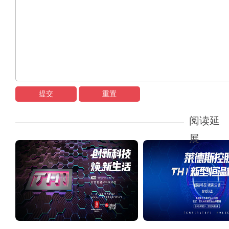
提交
重置
阅读延
展