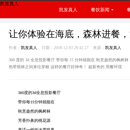
凯发真人
凯发真人
餐饮新闻
餐饮展会
行业资讯
让你体验在海底，森林进餐，
作者：
凯发真人
日期：2018-12-03 20:42:27
来源：
凯发真人
360 度的 3d 全息投影餐厅 带你每 15 分钟就能在 秋意盎然的
热带雨林之间来往穿梭 这样的餐厅好神奇！ 超新奇的 用餐环境
度的
全息投影餐厅
360
3d
带你每
分钟就能在
15
秋意盎然的枫树林
芳香扑鼻的桃花源
童话一样的冰雪世界