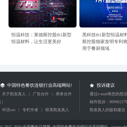
恒温科技：莱德斯控股th1新型
黑科技th1新型恒温材
恒温材料，让生活更美好
斯控股独家发明专利
用于餐厨领域
中国特色餐饮连锁行业高端网站!
投诉建议
关于凯发真人
|
广告合作
|
商务合作
通过e-mail将您的
| |
稿件投诉：
90990237
对话ceo
|
专栏作者
|
联系凯发真人
凯发真人的版权建议
© 2015-2016 中国餐饮品牌网_中国特色餐饮连锁行业高端网站 （www.ch