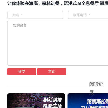
让你体验在海底，森林进餐，沉浸式3d全息餐厅-凯
提交
重置
阅读延
展