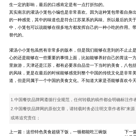
生一定的影响，最后的口感肯定是有一点打折扣的。
其实南京的灌汤小笼包小编也是非常喜欢。因为这种笼包带着自身
的一种感觉，其中的味道也是符合江苏菜系的风味。所以最后的关
中，小笼包可以说能够在很多地方都发挥自己的一种小吃的作用。
替代的。
灌汤小小笼包虽然有非常多的版本，但是我们能够在意到的不止止
心的还是能够在一些重要的事情上面，比如能够养好自己的胃这一
里旅游，天津还是江苏，都有必要亲自品尝一下当时的美食，八包
的风味，更是在最后的时候能够感觉到整个中国的传统文化是非常
道，但是同属于一个中国的美食文化。不知道大家是否能够喜欢今
1.中国餐饮品牌网遵循行业规范，任何转载的稿件都会明确标注作
2.中国餐饮品牌网的原创文章，请转载时务必注明文章作者和"来
或将追究责任；
上一篇：
这些特色美食超级下饭，一顿都能吃三碗饭
下一