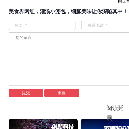
约见
美食界网红，灌汤小笼包，细腻美味让你深陷其中！
提交
重置
阅读延
展