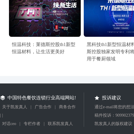
恒温科技：莱德斯控股th1新型
黑科技th1新型恒温材
恒温材料，让生活更美好
斯控股独家发明专利
用于餐厨领域
中国特色餐饮连锁行业高端网站!
投诉建议
关于凯发真人
|
广告合作
|
商务合作
通过e-mail将您的
| |
稿件投诉：
90990237
对话ceo
|
专栏作者
|
联系凯发真人
凯发真人的版权建议