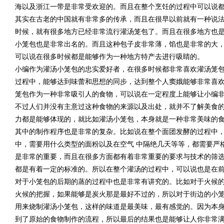
海以及浙江一带是非常受欢迎的。而且在整个烹饪的过程中可以说
其实在古老的中国就有非常多的传承，而且在很早以前就有一种说
时候，就有很多地方已经非常流行灌汤笼包了。而且在很多地方也
小笼包也是非常出名的。而且这种包子皮非常薄，馅也是非常的大
可以说在很多时候都是能够作为一种地方特产去进行吸睛的。
小编作为灌汤小笼包的忠实爱好者，在很多时候都非常喜欢灌汤笼
过程中，能够达到味蕾和思想的同步，达到整个人窦娥能够非常喜
笼包作为一种非常吸引人的食物，可以说在一定程度上能够让小编
不过人们并没有主意过这种食物的来源以及出处，就并不了解美食
力都是能够体现的，就比如灌汤小笼包，本身就是一种非常美味的
其中的制作程序也是非常的复杂。比如说在整个面团发酵的过程中
中，需要用什么类型的面粉以及在空气 中隔绝几天等等，都需要严
是非常的重要，而且在很多方面都有着非常重要的要求与技术的筛
都是有着一定的标准的。所以在整个灌汤的过程中，可以说也是在
对于小笼包的后期的蒸的过程中也是非常有讲究的。比如对于火候
火候的把握，如果能够是炭火那是最好不过的，所以对于街边的小
用来烧制灌汤小笼包，这样的味道是最美味，最有感觉的。因为本
到了原始的食物制作的流程，所以最后的结果也是能够让人你非常