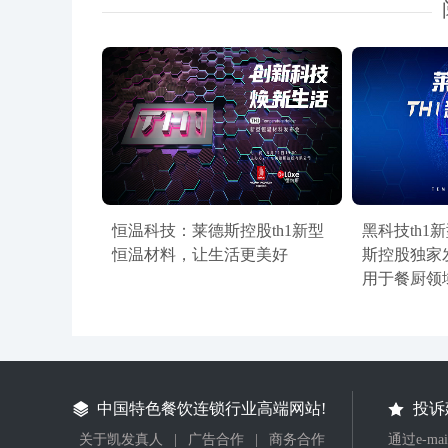
恒温科技：莱德斯控股th1新型
黑科技th1
恒温材料，让生活更美好
斯控股独家
用于餐厨领
中国特色餐饮连锁行业高端网站!
投诉
关于凯发真人
|
广告合作
|
商务合作
通过e-m