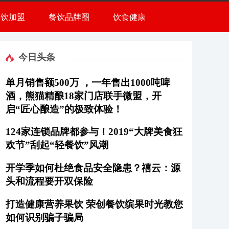
餐饮加盟
餐饮品牌圈
饮食健康
今日头条
单月销售额500万 ，一年售出1000吨啤
酒，熊猫精酿18家门店联手微盟，开
启“匠心酿造”的极致体验！
124家连锁品牌都参与！2019“大牌美食狂
欢节”刮起“轻餐饮”风潮
开学季如何杜绝食品安全隐患？禧云：源
头和流程要开双保险
打造健康营养果饮 荣创餐饮缤果时光教您
如何识别骗子骗局