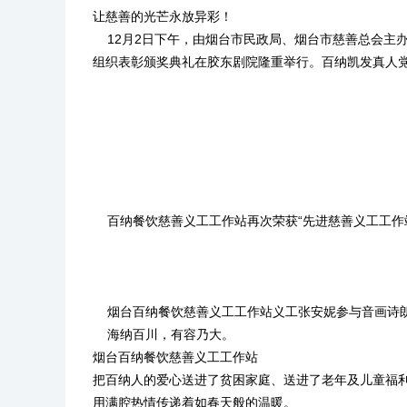
让慈善的光芒永放异彩！
12月2日下午，由烟台市民政局、烟台市慈善总会主办的“
组织表彰颁奖典礼在胶东剧院隆重举行。百纳
凯发真人
百纳餐饮慈善义工工作站再次荣获“先进慈善义工工作站
烟台百纳餐饮慈善义工工作站义工张安妮参与音画诗朗
海纳百川，有容乃大。
烟台百纳餐饮慈善义工工作站
把百纳人的爱心送进了贫困家庭、送进了老年及儿童福
用满腔热情传递着如春天般的温暖。