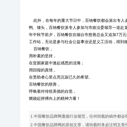
此外，在每年的重大节日中，百纳餐饮都会派出专人走
鸭、馒头，百纳餐饮派专人参加与市政法委领导一道赴龙
年中秋节前夕，百纳餐饮在烟台市慈善总会又追加7万
工作站，无论是参与社会公益事业还是义工活动，得到
百纳餐饮，
用朴素的坚持，
在贫困家庭中激起感恩的涟漪；
用回报的真情，
在受助者心里点亮沉寂已久的希望。
百纳餐饮的慈善，
呼唤着对传统美德的自觉，
燃烧起拼搏向上的精神力量！
1.中国餐饮品牌网遵循行业规范，任何转载的稿件都会
2.中国餐饮品牌网的原创文章，请转载时务必注明文章