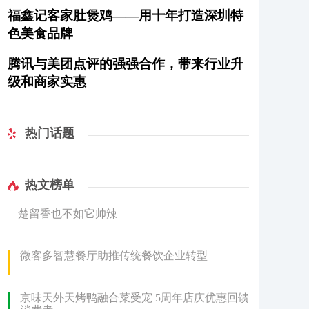
福鑫记客家肚煲鸡——用十年打造深圳特
色美食品牌
腾讯与美团点评的强强合作，带来行业升
级和商家实惠
热门话题
热文榜单
楚留香也不如它帅辣
微客多智慧餐厅助推传统餐饮企业转型
京味天外天烤鸭融合菜受宠 5周年店庆优惠回馈