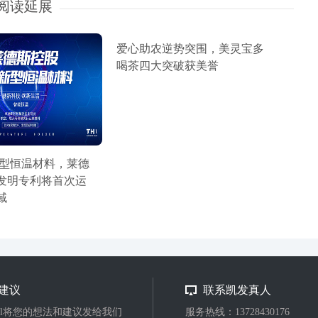
阅读延展
爱心助农逆势突围，美灵宝多
喝茶四大突破获美誉
新型恒温材料，莱德
发明专利将首次运
域
建议
联系凯发真人
ail将您的想法和建议发给我们
服务热线：13728430176