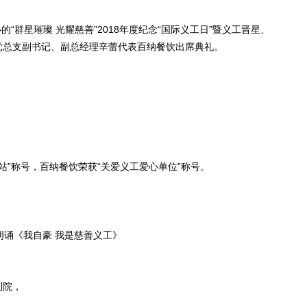
群星璀璨 光耀慈善”2018年度纪念“国际义工日”暨义工晋星、
党总支副书记、副总经理辛蕾代表百纳餐饮出席典礼。
”称号，百纳餐饮荣获“关爱义工爱心单位”称号。
诵《我自豪 我是慈善义工》
利院，