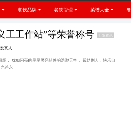
闻
餐饮品牌
餐饮管理
菜谱大全
火锅品牌
小吃品牌
展会
经营方法
菜肴做法
快餐品牌
资讯
品牌管理
厨房百科
义工工作站”等荣誉称号
行业资讯
西餐品牌
发真人
烧烤品牌
烘焙品牌
组织， 犹如闪亮的星星照亮慈善的浩渺天空， 帮助别人，快乐自
甜品品牌
的光芒永
饮品品牌