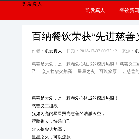
凯发真人
凯发真人
餐饮新
餐饮
行业
百纳餐饮荣获“先进慈善
作者：
凯发真人
日期：2018-12-03 09:25:42
来源：
凯
慈善是大爱，是一颗颗爱心组成的感恩热浪！ 慈善义工
己， 众人拾柴火焰高， 星星之火，可以燎原， 让慈善
慈善是大爱，是一颗颗爱心组成的感恩热浪！
慈善义工组织，
犹如闪亮的星星照亮慈善的浩渺天空，
帮助别人，快乐自己，
众人拾柴火焰高，
星星之火，可以燎原，