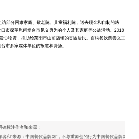
访部分困难家庭、敬老院、儿童福利院，送去现金和自制的烤
口市探望慰问烟台市见义勇为的个人及其家庭等公益活动。2018
元爱心物资，捐助给莱阳市山前店镇的贫困居民。百纳餐饮慈善义工
烟台市多家媒体单位的报道和赞扬。
明确标注作者和来源；
作者和"来源：中国餐饮品牌网"，不尊重原创的行为中国餐饮品牌网