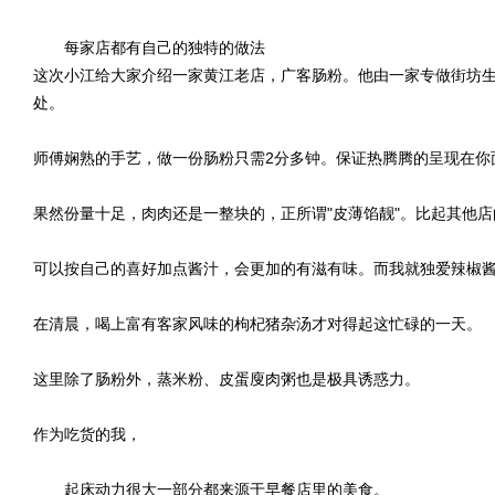
每家店都有自己的独特的做法
这次小江给大家介绍一家黄江老店，广客肠粉。他由一家专做街坊
处。
师傅娴熟的手艺，做一份肠粉只需2分多钟。保证热腾腾的呈现在你
果然份量十足，肉肉还是一整块的，正所谓"皮薄馅靓"。比起其他店
可以按自己的喜好加点酱汁，会更加的有滋有味。而我就独爱辣椒
在清晨，喝上富有客家风味的枸杞猪杂汤才对得起这忙碌的一天。
这里除了肠粉外，蒸米粉、皮蛋廋肉粥也是极具诱惑力。
作为吃货的我，
起床动力很大一部分都来源于早餐店里的美食。