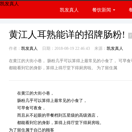
凯发真人
凯发真人
餐饮新闻
餐饮展会
行业资讯
黄江人耳熟能详的招牌肠粉!
作者：
凯发真人
日期：2018-08-19 22:46:43
来源：
凯发真人
在黄江的大街小巷， 肠粉几乎可以算得上最常见的小食了， 可早食
都能看到它的身影，算得上得厅堂下得厨房啦。 为了留住属
在黄江的大街小巷，
肠粉几乎可以算得上最常见的小食了，
可早食可夜食，
而且从不起眼的早餐档到五星级的高级酒店，
都能看到它的身影，算得上得厅堂下得厨房啦。
为了留住属于自己的顾客