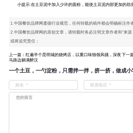
小提示:在土豆泥中加入少许的面粉，能使土豆泥内部更加的劲
1.中国餐饮品牌网遵循行业规范，任何转载的稿件都会明确标注作
2.中国餐饮品牌网的原创文章，请转载时务必注明文章作者和"来
或将追究责任；
上一篇：
红遍半个昆明城的烧烤店，以重口味独领风骚，深夜
下一
马路边躺满醉汉
一个土豆，一勺淀粉，只需拌一拌，挤一挤，做成小