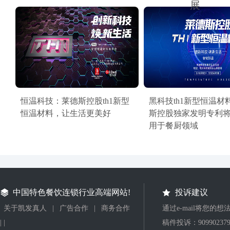
展
恒温科技：莱德斯控股th1新型
黑科技th1新型恒温材
恒温材料，让生活更美好
斯控股独家发明专利
用于餐厨领域
中国特色餐饮连锁行业高端网站!
投诉建议
关于凯发真人
|
广告合作
|
商务合作
通过e-mail将您的
| |
稿件投诉：
90990237