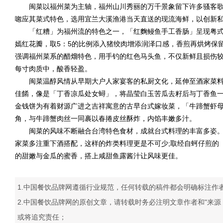
闽菜以福州菜为主轴，福州山川秀丽的万千景象留下许多骚客歌
唿应其菜式特色，选用宜兰大溪渔港当天直送的现流海鲜，以创新
「红糟」为福州流的特色之一，「红麴鳗鱼手工香肠」呈现粤式
嫣红花瓣，取5：5的比例添入猪绞肉增添润泽口感，香煎再烘烤保
强调福州菜系的醋熘特色，用手钓的红色马头鱼，不仅新鲜且损伤
每寸肉质中，酸香轻盈。
闽菜温醇风情从早期大户人家宴客的私厨文化，延伸至酒家菜料
佳餚，像是「丁香凉瓜处女蟳」，将晶莹白玉苦瓜去籽后与丁香鱼一
金钱饼为有着财源广进之吉祥寓意的古早台式嫁妆菜，「牛蹄蟹虾
角，与牛蹄蟹肉丝一同裹以春捲皮丝酥炸，内馅丰嫩多汁。
闽菜的风味不断融合台湾特色食材，成就台式料理的丰富多姿。
家菜多注重下酒搭配，这样的炸类料理更是不可少;取经自蚵仔煎的
的甜嫩与金瓜的蜜香，搭上咸甜鱼露酱汁让风味更佳。
1.中国餐饮品牌网遵循行业规范，任何转载的稿件都会明确标注作
2.中国餐饮品牌网的原创文章，请转载时务必注明文章作者和"来
或将追究责任；