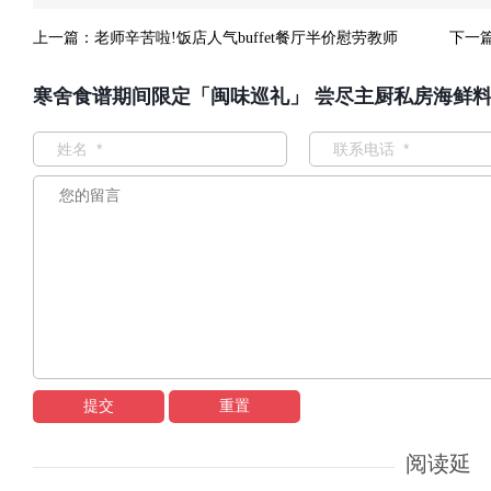
上一篇：
老师辛苦啦!饭店人气buffet餐厅半价慰劳教师
下一
寒舍食谱期间限定「闽味巡礼」 尝尽主厨私房海鲜料
提交
重置
阅读延