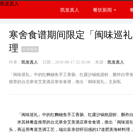
凯发真人
凯发真人
餐饮新闻
餐饮展会
行业资讯
寒舍食谱期间限定「闽味巡礼
理
行业资讯
作者：
凯发真人
日期：2018-08-17 22:56:06
来源：
凯发真人
「闽味巡礼」中的红麴鳗鱼手工香肠、红露沙锅炝甜虾、酥炸白带鱼
推荐的台北寒舍艾美酒店寒舍食谱，推出「闽味巡礼」主厨私
「闽味巡礼」中的红麴鳗鱼手工香肠、红露沙锅炝甜虾、酥炸白带
米其林餐盘推荐的台北寒舍艾美酒店寒舍食谱，推出「闽味巡礼
头，再运用粤菜烹调工艺，端出富亲切怀旧感的17道肥美海鲜料理，2