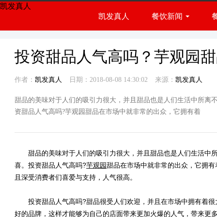
凯发真人
凯发真人
餐饮新闻
餐饮展会
行业资讯
投资甜品人气高吗？芋观园甜
作者：
凯发真人
日期：2018-08-08 14:30:02
来源：
凯发真人
甜品的美味对于人们的吸引力很大，并且甜品也是人们生活中所离
资甜品人气高吗?芋观园甜品在市场中就非常的出众，它拥有着
甜品的美味对于人们的吸引力很大，并且甜品也是人们生活中所
喜。投资甜品人气高吗?
芋观园
甜品在市场中就非常的出众，它拥有
且深受消费者们喜爱与支持，人气很高。
投资甜品人气高吗?甜品很受人们欢迎，并且在市场中拥有着很
好的品牌，这样才能够为自己的店面带来更加火爆的人气，带来更