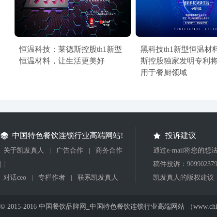
恒温科技：莱德斯控股th1新型
黑科技th1新型恒温材
恒温材料，让生活更美好
斯控股独家发明专利
用于餐厨领域
中国特色餐饮连锁行业高端网站!
投诉建议
关于凯发真人
|
广告合作
|
商务合作
通过e-mail将您的
| |
稿件投诉：
90990237
对话ceo
|
专栏作者
|
联系凯发真人
凯发真人的版权建议
© 2015-2016 中国餐饮品牌网_中国特色餐饮连锁行业高端网站 （www.ch