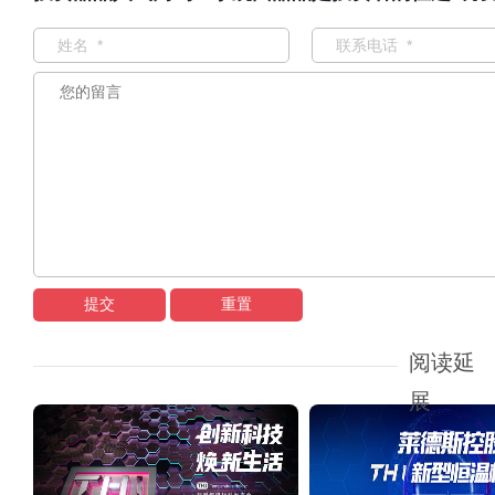
提交
重置
阅读延
展