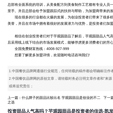
总部有全面系统的培训，从美食配方到美食制作工艺都有专业人员
里手。并且总部会给予加盟跟踪式的扶持与帮助，为加盟商带来的
现在很多的行业都在火爆的发展，为创业投资者们带来了很多机
美誉，并且在市场中拥有着很好的发展潜力与优势，是投资者们加
相信在创业投资者们对于芋观园甜品了解后，芋观园甜品人气高
且采用线上线下结合的市场发展模式，能够俘虏更多消费者们的芳
全国免费财富热线：4008-927-999
想要了解更多加盟详情，欢迎随时电话咨询我们!
1.中国餐饮品牌网遵循行业规范，任何转载的稿件都会明确标注作
2.中国餐饮品牌网的原创文章，请转载时务必注明文章作者和"来
或将追究责任；
上一篇：
什么牌子的甜品比较出名 芋观园甜品是创业的不二
下一
之选
投资甜品人气高吗？芋观园甜品是投资者的佳选-凯