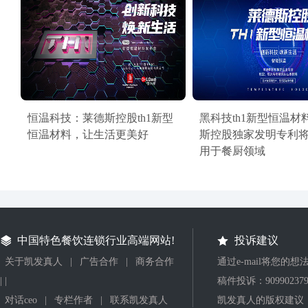
恒温科技：莱德斯控股th1新型
黑科技th1新型恒温材
恒温材料，让生活更美好
斯控股独家发明专利
用于餐厨领域
中国特色餐饮连锁行业高端网站!
投诉建议
关于凯发真人
|
广告合作
|
商务合作
通过e-mail将您的
| |
稿件投诉：
90990237
对话ceo
|
专栏作者
|
联系凯发真人
凯发真人的版权建议