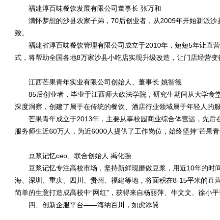
福建淳百味餐饮发展有限公司董事长 张万和
满怀梦想的沙县农家子弟，70后创业者，从2009年开始新派沙
致。
福建省淳百味餐饮管理有限公司成立于2010年，短短5年让直营门
式，将帮助全国各地8万家沙县小吃店实现升级改造，让门店经营变
江西芒果青年实业有限公司创始人、董事长 姚智德
85后创业者，毕业于江西师大政法学院，研究生期间从大学食堂
深度洞察，创建了属于在传统的餐饮、酒店行业领域属于年轻人的
芒果青年成立于2013年，主要从事校园商业综合体营运，先后在
服务师生近60万人，为近6000人提供了工作岗位，始终坚持“芒果
豆浆记忆ceo、联合创始人 禹化强
豆浆记忆专注高校市场，坚持新鲜现磨做豆浆，用近10年的时间
海、深圳、重庆、四川、贵州、福建等地，将面积在8-15平米的直营店
简单的生意打造成高校中“网红”，获得来自杨丽萍、牛文文、徐小
四、创新企服平台——海纳百川，如虎添翼