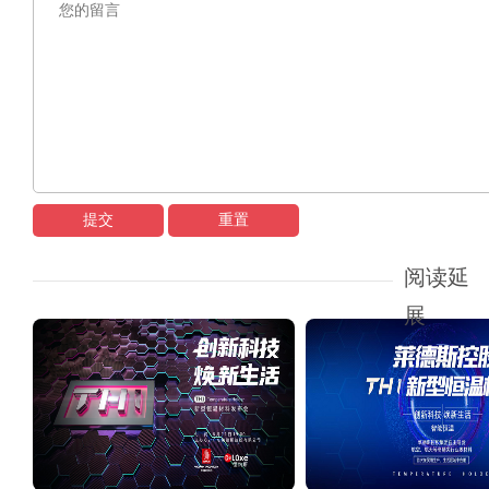
提交
重置
阅读延
展