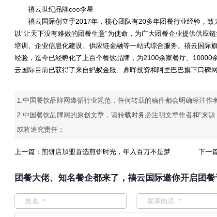
禧云世纪品牌ceo李星
禧云国际创立于2017年，核心团队有20多年团餐行业经验，致
以“让天下没有难做的团餐生意”为使命，为广大团餐企业提供供应
培训、企业信息化建设、供应链金融等一站式综合服务。禧云国际
经验，迄今已经孵化了上百个餐饮品牌，为2100余家餐厅、1000
云国际目前已获得了来自蚂蚁金服、鼎晖投资和阿里巴巴旗下口碑网
1.中国餐饮品牌网遵循行业规范，任何转载的稿件都会明确标注作
2.中国餐饮品牌网的原创文章，请转载时务必注明文章作者和"来
或将追究责任；
上一篇：
煎饼店加盟首选煎饼时光，年入百万不是梦
下一
团餐大佬、知名餐企都来了，禧云国际邀你开启团餐