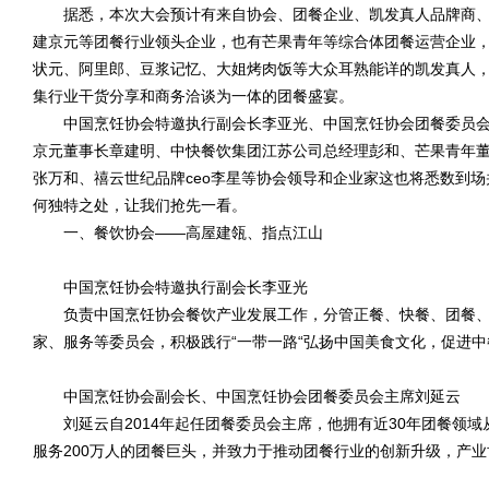
据悉，本次大会预计有来自协会、团餐企业、
凯发真人
品牌商
建京元等团餐行业领头企业，也有芒果青年等综合体团餐运营企业
状元、阿里郎、豆浆记忆、大姐烤肉饭等大众耳熟能详的
凯发真人
集行业干货分享和商务洽谈为一体的团餐盛宴。
中国烹饪协会特邀执行副会长李亚光、中国烹饪协会团餐委员会
京元董事长章建明、中快餐饮集团江苏公司总经理彭和、芒果青年
张万和、禧云世纪品牌ceo李星等协会领导和企业家这也将悉数到
何独特之处，让我们抢先一看。
一、餐饮协会——高屋建瓴、指点江山
中国烹饪协会特邀执行副会长李亚光
负责中国烹饪协会餐饮产业发展工作，分管正餐、快餐、团餐、
家、服务等委员会，积极践行“一带一路“弘扬中国美食文化，促进
中国烹饪协会副会长、中国烹饪协会团餐委员会主席刘延云
刘延云自2014年起任团餐委员会主席，他拥有近30年团餐领域
服务200万人的团餐巨头，并致力于推动团餐行业的创新升级，产