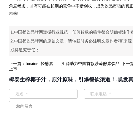
角度考虑，才有可能在长期的竞争中不断创收，成为饮品市场的真
未来!
1.中国餐饮品牌网遵循行业规范，任何转载的稿件都会明确标注作
2.中国餐饮品牌网的原创文章，请转载时务必注明文章作者和"来
或将追究责任；
上一篇：
fonatural轻酵素——汇源助力中国首款沙棘酵素饮品
下一
上市
椰泰生榨椰子汁，原汁原味，引爆餐饮渠道！-凯发