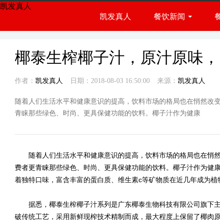
凯发真人
凯发真人
餐饮新闻
餐饮展会
行业资讯
椰泰生榨椰子汁，原汁原味，
作者：
凯发真人
日期：2018-08-03 16:50:00
来源：
凯发真人
随着人们生活水平和健康意识的提高，饮料市场的格局也在悄然改
青睐那些绿色、时尚、更具保健功能的饮料。椰子汁作为健康
随着人们生活水平和健康意识的提高，饮料市场的格局也在悄然
费者更青睐那些绿色、时尚、更具保健功能的饮料。椰子汁作为健康
着独特口味，富含丰富的蛋白质、维生素c等矿物质在近几年成为植
据悉，椰泰生榨椰子汁系列是广东椰泰生物科技有限公司旗下主
破传统工艺，采用新鲜现榨技术精制而成，最大程度上保留了椰肉