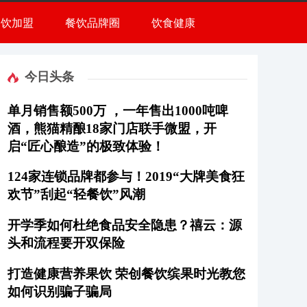
餐饮加盟
餐饮品牌圈
饮食健康
今日头条
单月销售额500万 ，一年售出1000吨啤
酒，熊猫精酿18家门店联手微盟，开
启“匠心酿造”的极致体验！
124家连锁品牌都参与！2019“大牌美食狂
欢节”刮起“轻餐饮”风潮
开学季如何杜绝食品安全隐患？禧云：源
头和流程要开双保险
打造健康营养果饮 荣创餐饮缤果时光教您
如何识别骗子骗局