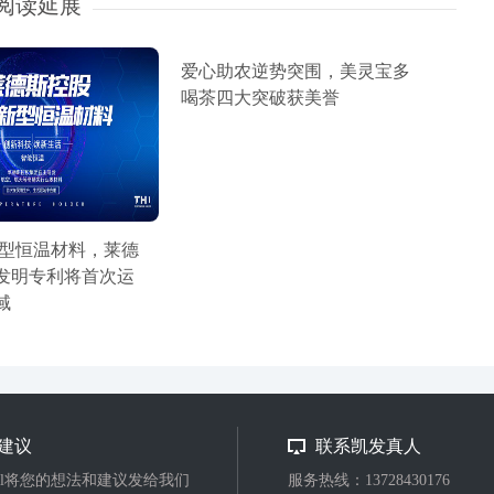
阅读延展
爱心助农逆势突围，美灵宝多
喝茶四大突破获美誉
新型恒温材料，莱德
发明专利将首次运
域
建议
联系凯发真人
ail将您的想法和建议发给我们
服务热线：13728430176