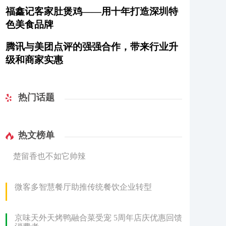
福鑫记客家肚煲鸡——用十年打造深圳特
色美食品牌
腾讯与美团点评的强强合作，带来行业升
级和商家实惠
热门话题
热文榜单
楚留香也不如它帅辣
微客多智慧餐厅助推传统餐饮企业转型
京味天外天烤鸭融合菜受宠 5周年店庆优惠回馈