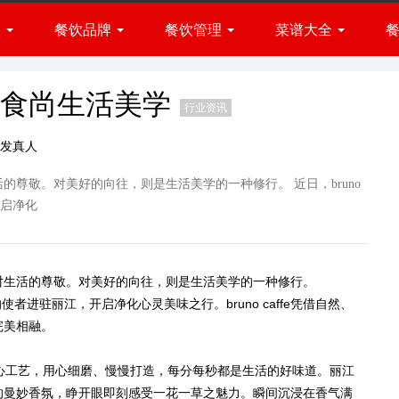
闻
餐饮品牌
餐饮管理
菜谱大全
火锅品牌
小吃品牌
展会
经营方法
菜肴做法
快餐品牌
资讯
品牌管理
厨房百科
 缔造食尚生活美学
行业资讯
西餐品牌
发真人
烧烤品牌
烘焙品牌
尊敬。对美好的向往，则是生活美学的一种修行。 近日，bruno
甜品品牌
开启净化
饮品品牌
生活的尊敬。对美好的向往，则是生活美学的一种修行。
的使者进驻丽江，开启净化心灵美味之行。bruno caffe凭借自然、
完美相融。
工匠心工艺，用心细磨、慢慢打造，每分每秒都是生活的好味道。丽江
的曼妙香氛，睁开眼即刻感受一花一草之魅力。瞬间沉浸在香气满