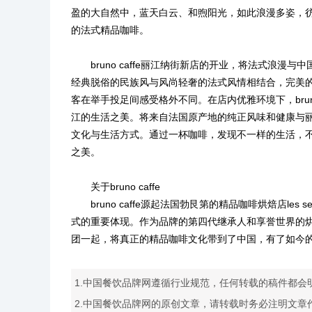
盈的大自然中，蓝天白云、和煦阳光，如此浪漫多姿，
的法式精品咖啡。
bruno caffe丽江纳街新店的开业，将法式浪漫
经典脱俗的民族风与风尚轻奢的法式风情相结合，完美
客在举手投足间感受格外不同。在店内优雅环境下，brun
江的生活之美。将来自法国原产地的纯正风味和健康与
文化与生活方式。通过一杯咖啡，发现不一样的生活，
之美。
关于bruno caffe
bruno caffe源起法国勃艮第的精品咖啡烘焙店les 
式的重要体现。作为品牌的第四代继承人和享誉世界的烘焙大
团一起，将真正的精品咖啡文化带到了中国，有了如今的 bru
1.中国餐饮品牌网遵循行业规范，任何转载的稿件都会
2.中国餐饮品牌网的原创文章，请转载时务必注明文章