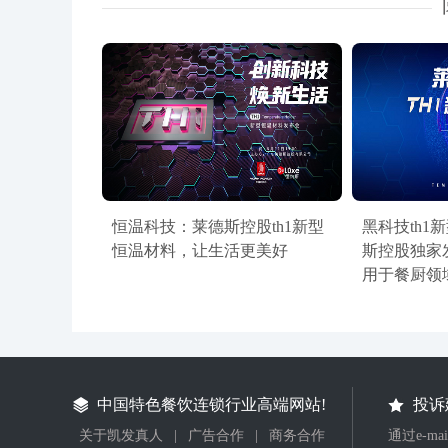
恒温科技：莱德斯控股th1新型
黑科技th1
恒温材料，让生活更美好
斯控股独家
用于餐厨领
中国特色餐饮连锁行业高端网站!
投诉
关于凯发真人
|
广告合作
|
商务合作
通过e-m