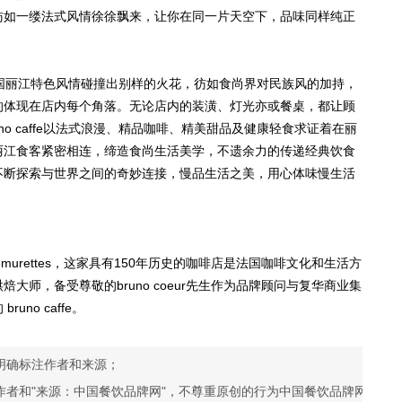
彷如一缕法式风情徐徐飘来，让你在同一片天空下，品味同样纯正
与中国丽江特色风情碰撞出别样的火花，彷如食尚界对民族风的加持，
的体现在店内每个角落。无论店内的装潢、灯光亦或餐桌，都让顾
o caffe以法式浪漫、精品咖啡、精美甜品及健康轻食求证着在丽
丽江食客紧密相连，缔造食尚生活美学，不遗余力的传递经典饮食
不断探索与世界之间的奇妙连接，慢品生活之美，用心体味慢生活
semurettes，这家具有150年历史的咖啡店是法国咖啡文化和生活方
师，备受尊敬的bruno coeur先生作为品牌顾问与复华商业集
no caffe。
明确标注作者和来源；
作者和"来源：中国餐饮品牌网"，不尊重原创的行为中国餐饮品牌网