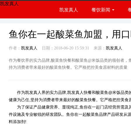
凯发真人
凯发真人
餐饮新闻
餐饮展会
行业资讯
鱼你在一起酸菜鱼加盟，用口
作者：
凯发真人
日期：2018-06-20 15:59:31
来源：
凯发真人
作为餐饮界的实力品牌,酸菜鱼快餐和酸菜鱼@米饭品类的领创者，
持为消费者带来最好的酸菜鱼快餐。它严格把控美食原材料的质量
作为
凯发真人
界的实力品牌,
凯发真人
快餐和酸菜鱼@米饭品类的
健康为己任,坚持为消费者带来最好的酸菜鱼快餐。它严格把控美食
为了保证产品健康营养、显现纯正,鱼你在一起门店经营所需及其
件设施及专业敏锐的研发团队。鱼你在一起酸菜鱼品牌产品研发从源
料添加剂!