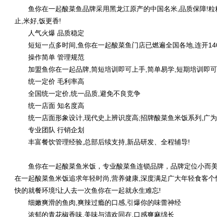
鱼你在一起酸菜鱼品牌采用黑龙江原产的中国名米,品质保障!粒粒
止,米好,饭更香!
人气火爆 品质稳定
短短一点多时间,鱼你在一起酸菜鱼门店已燃遍全国各地,连开140
操作简单 管理规范
加盟鱼你在一起品牌,简短培训即可上手,简单易学,短期培训即可
统一定价 毛利率高
全国统一定价,统一品质,避免不良竞争
统一店面 知名度高
统一店面形象设计,现代史上辨识度高;招牌酸菜鱼米饭系列,广为人
专业团队 行销企划
丰富餐饮管理经验,总部后续支持,新品研发、全程辅导!
鱼你在一起酸菜鱼米饭，专业酸菜鱼连锁品牌，品牌定位小而美的轻
在一起酸菜鱼米饭追求年轻时尚,营养健康,深度满足广大年轻食客个
快的就餐环境!让人去一次鱼你在一起就永生难忘!
细嫩爽滑的鱼肉,爽辣过瘾的口感,引爆你的味蕾神经
浓郁的青花椒香味,美味与清欢同在,口感爽麻绵长