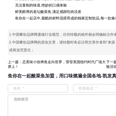
无法复制的味道,绝妙的口感体验
鲜美醇厚的老坛酸菜鱼,满足感跟吃肉没差
鱼你在一起店中,最酷的材料混搭而成的独家定制饮品,每一款偷
1.中国餐饮品牌网遵循行业规范，任何转载的稿件都会明确标注作
2.中国餐饮品牌网的原创文章，请转载时务必注明文章作者和"来
或将追究责任；
上一篇：
态美味小份烤鱼走向世界，荣登美国纽约时代广场大
下一
屏上！
验活
鱼你在一起酸菜鱼加盟，用口味燃遍全国各地-凯发