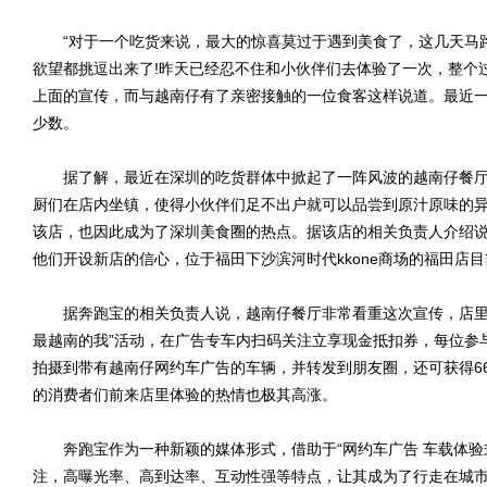
“对于一个吃货来说，最大的惊喜莫过于遇到美食了，这几天马路
欲望都挑逗出来了!昨天已经忍不住和小伙伴们去体验了一次，整个过
上面的宣传，而与越南仔有了亲密接触的一位食客这样说道。最近
少数。
据了解，最近在深圳的吃货群体中掀起了一阵风波的越南仔餐厅
厨们在店内坐镇，使得小伙伴们足不出户就可以品尝到原汁原味的异域风
该店，也因此成为了深圳美食圈的热点。据该店的相关负责人介绍
他们开设新店的信心，位于福田下沙滨河时代kkone商场的福田店
据奔跑宝的相关负责人说，越南仔餐厅非常看重这次宣传，店里还
最越南的我”活动，在广告专车内扫码关注立享现金抵扣券，每位参与
拍摄到带有越南仔网约车广告的车辆，并转发到朋友圈，还可获得6
的消费者们前来店里体验的热情也极其高涨。
奔跑宝作为一种新颖的媒体形式，借助于“网约车广告 车载体验
注，高曝光率、高到达率、互动性强等特点，让其成为了行走在城