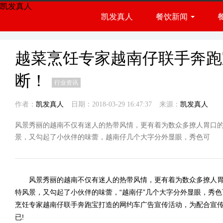
凯发真人
凯发真人
餐饮新闻
餐饮展会
行业资讯
越菜烹饪专家越南仔联手奔跑
断！
行业资讯
作者：
凯发真人
日期：2018-03-29 16:47:37
来源：
凯发真人
风景秀丽的越南不仅有迷人的热带风情，更有着为数众多撩人胃口
景，又勾起了小伙伴的味蕾，越南仔几个大字分外显眼，秀色可
风景秀丽的越南不仅有迷人的热带风情，更有着为数众多撩人胃
特风景，又勾起了小伙伴的味蕾，“越南仔”几个大字分外显眼，秀
烹饪专家越南仔联手奔跑宝打造的网约车广告宣传活动，为配合宣
已!