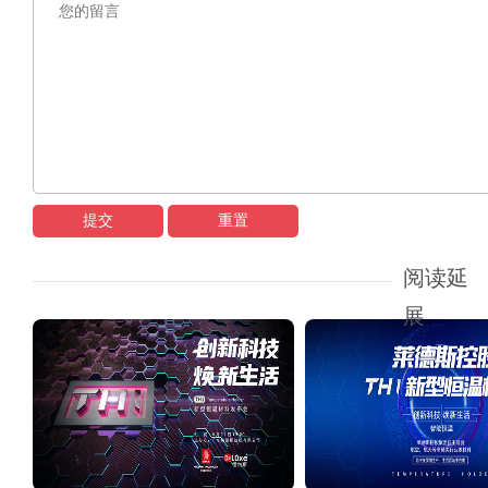
提交
重置
阅读延
展