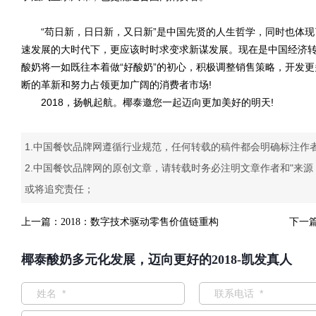
“苟日新，日日新，又日新”是中国先贤的人生哲学，同时也体现
速发展的大时代下，更应该时时求变求新谋发展。现在是中国经济转
酸奶将一如既往本着做“好酸奶”的初心，积极调整销售策略，开发
断的革新和努力占领更加广阔的消费者市场!
2018，扬帆起航。椰泰邀您一起迈向更加美好的明天!
1.中国餐饮品牌网遵循行业规范，任何转载的稿件都会明确标注作
2.中国餐饮品牌网的原创文章，请转载时务必注明文章作者和"来
或将追究责任；
上一篇：
2018：数字技术驱动零售价值链重构
下一
椰泰酸奶多元化发展，迈向更好的2018-凯发真人