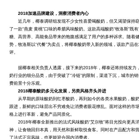
2018加速品牌建设，洞察消费者内心
近几年，椰泰调研组发现不少女性喜爱喝酸奶，但又渴望保持窈
了一款“燕麦 黄桃”口味的希腊风味酸奶。这款高端酸奶“牧洛斯”
糖、高营养、高能食品带来的饱腹感满足了用户的多种诉求。随着
势，牧洛斯以“代餐”为卖点，将椰泰酸奶带入新的领域，该款产品在
评。
据椰泰相关负责人透露，接下来的2018年，椰泰还将持续发力
奶行业的细分品类，由于突破了“冷链”的限制，渠道下沉，城市的
费前景十分乐观。
2018椰泰酸奶多元化发展，另类风格齐头并进
从早期的原味酸奶到红枣酸奶，再到如今的各类水果酸奶，酸奶
跟进，新鲜的口味层出不穷难免让消费者眼花缭乱。面对这样的市
格上进行革新，避免产品同质化。
2018年椰泰全新推出的法式风味酸奶“艾尔牧”将目光投向更具消
神，让食物回归本真，用天然和新鲜取悦食客。同时在产品配方和
了法式正宗风味，也更能迎合国内消费者。