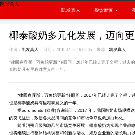
凯发真人
凯发真人
餐饮新闻
餐饮展会
行业资讯
椰泰酸奶多元化发展，迈向更好
作者：
凯发真人
日期：2018-02-26 16:08:05
来源：
凯发真人
“律回春晖渐，万象始更新”转眼间，2017年已经走完了全程，过
泰酸奶具有里程碑意义的一年。
“律回春晖渐，万象始更新”转眼间，2017年已经走完了全程，
也是椰泰酸奶具有里程碑意义的一年。
据euromonitor(欧睿)咨询统计，2017 年，我国酸奶市场规
的突飞猛进，致使各大品牌间的竞争和市场争夺也愈加白热化。
随着消费升级和激烈的市场竞争环境，椰泰酸奶为实现企业战略目
也将继续进行整体结构调整和创新型增收，规划企业新的增长动力以迎