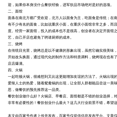
迎，如果你本身没什么餐饮经验，进军饮品市场绝对是好的选项。
二、面馆
面条在南北方都广受欢迎，北方人以面食为主，吃面食是传统；在
有不少有名的面食，比如说重庆小面，在重庆小面馆非常之多，而
度。经营一家面馆，投入的成本也不是很高，创业者在决定开面馆
艺，自己开店也避免了聘请厨师的成本。
三、烧烤
在传统目光里，烧烤总是以不健康的形象出现，虽然它确实很美味
开始改头换面，通过现代化的制作方法和特质调料，烧烤现在也有
店店爆满。
四、火锅
一起吃顿火锅，很难想到又比这更能增加友谊的方法了。火锅出现
爱辣人士的热爱，随着鸳鸯锅的出现，让全部人群都能品尝这一美
思，做餐饮的预先推荐这一品类。
餐饮创业做什么好？火锅店、早餐店、面馆都是不错的创业选择，
非常有必要性的！餐饮创业什么最火？这几大行业前景不错，希望
本文由百家号作者上传并发布，百家号仅提供信息发布平台。文章