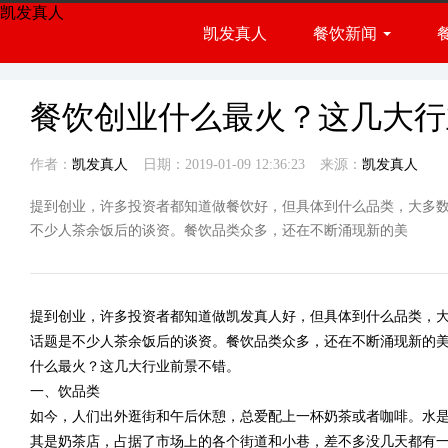
凯发真人
凯发真人
餐饮新闻
餐饮展会
行业资讯
餐饮创业什么最火？这几大行
作者：
凯发真人
日期：2019-01-09 12:36:23
来源：
凯发真人
提到创业，许多投资者都知道做餐饮好，但具体到什么品类，大多
不少人茶余饭后的谈资。餐饮品类众多，还在不断涌现新的美
提到创业，许多投资者都知道做
凯发真人
好，但具体到什么品类，
话题是不少人茶余饭后的谈资。餐饮品类众多，还在不断涌现新的
什么最火？这几大行业前景不错。
一、饮品类
如今，人们出外逛街和午后休憩，总爱配上一杯奶茶或者咖啡。水
其是奶茶店，占据了市场上的各个街道和小巷，差不多没几天都有