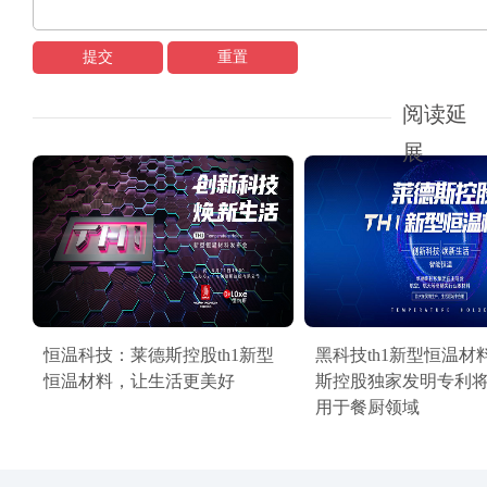
提交
重置
阅读延
展
恒温科技：莱德斯控股th1新型
黑科技th1新型恒温材
恒温材料，让生活更美好
斯控股独家发明专利
用于餐厨领域