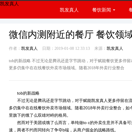
凯发真人
凯发真人
餐饮新闻
餐饮展会
行业资讯
微信内测附近的餐厅 餐饮领
作者：
凯发真人
日期：2019-01-08 12:33:13
来源：
凯发真人
tob的新战略 不过无论是腾讯还是字节跳动，对于赋能餐饮更多停
更多仍集中在在线餐饮外卖市场领域。随着2018年外卖行业整合
tob的新战略
不过无论是腾讯还是字节跳动，对于赋能
凯发真人
更多停留在
多仍集中在在线餐饮外卖市场领域。随着2018年外卖行业整合，
里旗下的饿了么双雄对峙的格局。
然而对于美团或饿了么而言，单纯做to c的外卖生意并不具备可
速，两者不约而同转向了争夺b端，从商户掘金的战略路线。