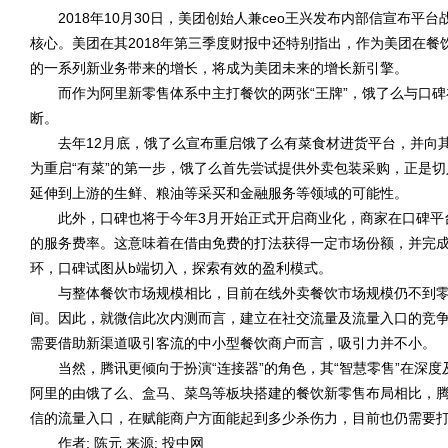
2018年10月30日，美团创始人兼ceo王兴发布内部信宣布平台战略升级
核心。美团在其2018年第三季度财报中还特别指出，作为美团在
的一系列新业务带来的增长，将成为美团未来的增长新引擎。
而作为阿里新零售体系中主打餐饮的两张“王牌”，饿了么与口碑
断。
去年12月底，饿了么宣布重启饿了么有菜食材进货平台，并向其
为重启“有菜”的第一步，饿了么首先尝试提供外卖包装采购，正是切
延伸到上游的生鲜、粮油等采买和金融服务等领域的可能性。
此外，口碑也将于今年3月开始正式开启商业化，商家在口碑平
的服务费率。这意味着在借由免费的打法获得一定市场份额，并完
环，口碑试图从b端切入，探索有效的盈利模式。
与整体餐饮市场规模相比，目前在线外卖餐饮市场规模仍不到零
间。因此，就微信此次内测而言，建立在社交流量及流量入口的竞争
需要借助新渠道吸引客流的中小型餐饮商户而言，吸引力并不小。
当然，腾讯更倾向于扮演“连接器”的角色，其“智慧零售”在深度
阿里的由饿了么、盒马、菜鸟等板块搭建的餐饮新零售布局相比，
信的流量入口，在赋能商户方面能起到多少杀伤力，目前也仍需要
作者: 陈元 来源: 投中网