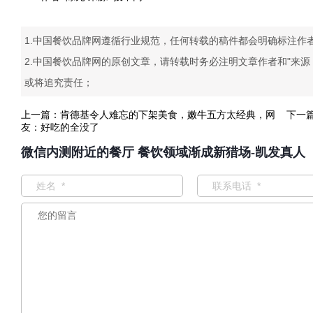
1.中国餐饮品牌网遵循行业规范，任何转载的稿件都会明确标注作
2.中国餐饮品牌网的原创文章，请转载时务必注明文章作者和"来
或将追究责任；
上一篇：
肯德基令人难忘的下架美食，嫩牛五方太经典，网
下一
友：好吃的全没了
微信内测附近的餐厅 餐饮领域渐成新猎场-凯发真人