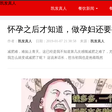
凯发真人
凯发真人
餐饮新闻
餐饮展会
行业资讯
怀孕之后才知道，做孕妇还要
作者：
凯发真人
日期：2019-01-07 21:38:58
来源：
凯发真人
减肥难，难如上青天。这已经是我不知道第几次感慨减肥之难了，
我怎么就变成减肥了呢？ 这说来话长，想当初我也是抱着既然