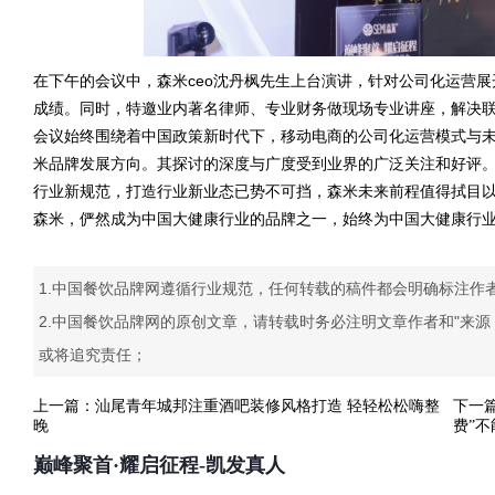
在下午的会议中，森米ceo沈丹枫先生上台演讲，针对公司化运营
成绩。同时，特邀业内著名律师、专业财务做现场专业讲座，解决
会议始终围绕着中国政策新时代下，移动电商的公司化运营模式与
米品牌发展方向。其探讨的深度与广度受到业界的广泛关注和好评
行业新规范，打造行业新业态已势不可挡，森米未来前程值得拭目以
森米，俨然成为中国大健康行业的品牌之一，始终为中国大健康行业
1.中国餐饮品牌网遵循行业规范，任何转载的稿件都会明确标注作
2.中国餐饮品牌网的原创文章，请转载时务必注明文章作者和"来
或将追究责任；
上一篇：
汕尾青年城邦注重酒吧装修风格打造 轻轻松松嗨整
下一
晚
费”不
巅峰聚首·耀启征程-凯发真人