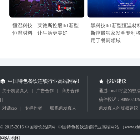
恒温科技：莱德斯控股th1新型
黑科技th1新型恒温材
恒温材料，让生活更美好
斯控股独家发明专利
用于餐厨领域
中国特色餐饮连锁行业高端网站!
投诉建议
关于凯发真人
|
广告合作
|
商务合作
通过e-mail将您的
| |
稿件投诉：
90990237
对话ceo
|
专栏作者
|
联系凯发真人
凯发真人的版权建议
© 2015-2016 中国餐饮品牌网_中国特色餐饮连锁行业高端网站 （www.ch
网站地图