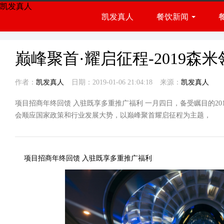
凯发真人
凯发真人
餐饮新闻
餐饮展会
行业资讯
巅峰聚首·耀启征程-2019森
作者：
凯发真人
日期：2019-01-06 21:04:18
来源：
凯发真人
项目招商年终回馈 入驻既享多重推广福利 一月四日，备受瞩目的2
会顺应国家政策和行业发展大势，以巅峰聚首耀启征程为主题，
项目招商年终回馈 入驻既享多重推广福利