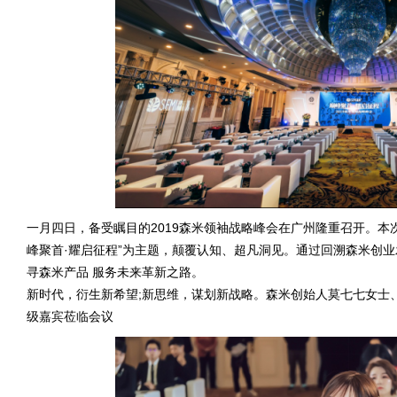
一月四日，备受瞩目的2019森米领袖战略峰会在广州隆重召开。本
峰聚首·耀启征程”为主题，颠覆认知、超凡洞见。通过回溯森米创
寻森米产品 服务未来革新之路。
新时代，衍生新希望;新思维，谋划新战略。森米创始人莫七七女士、
级嘉宾莅临会议