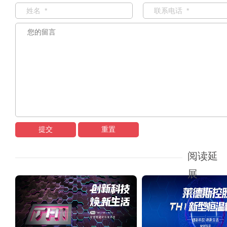
提交
重置
阅读延
展