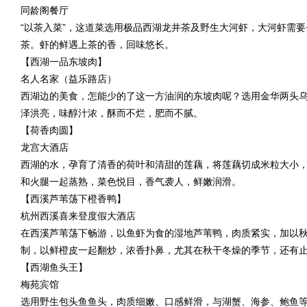
同龄阁餐厅
“以茶入菜”，这道菜选用极品西湖龙井茶及野生大河虾，大河虾需
茶。虾的鲜遇上茶的香，回味悠长。
【西湖一品东坡肉】
名人名家（益乐路店）
西湖边的美食，怎能少的了这一方油润的东坡肉呢？选用金华两头
泽洪亮，味醇汁浓，酥而不烂，肥而不腻。
【荷香肉圆】
龙宫大酒店
西湖的水，孕育了清香的荷叶和清甜的莲藕，将莲藕切成米粒大小
和火腿一起蒸熟，菜色悦目，香气袭人，鲜嫩润滑。
【西溪芦苇荡下橙香鸭】
杭州西溪喜来登度假大酒店
在西溪芦苇荡下畅游，以鱼虾为食的湿地芦苇鸭，肉质紧实，加以
制，以鲜橙皮一起翻炒，浓香扑鼻，尤其在秋干冬燥的季节，还有
【西湖鱼头王】
梅苑宾馆
选用野生包头鱼鱼头，肉质细嫩、口感鲜滑，与湖蟹、海参、鲍鱼