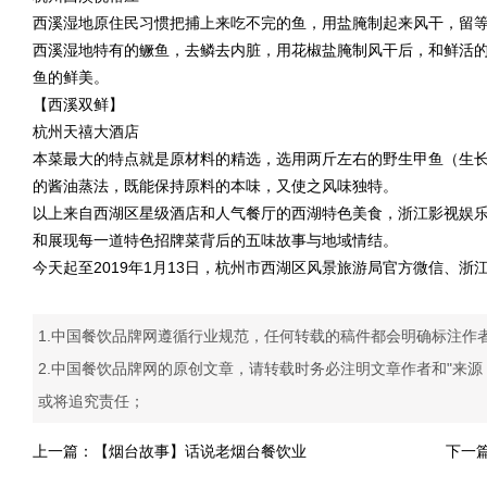
西溪湿地原住民习惯把捕上来吃不完的鱼，用盐腌制起来风干，留
西溪湿地特有的鳜鱼，去鳞去内脏，用花椒盐腌制风干后，和鲜活的
鱼的鲜美。
【西溪双鲜】
杭州天禧大酒店
本菜最大的特点就是原材料的精选，选用两斤左右的野生甲鱼（生长
的酱油蒸法，既能保持原料的本味，又使之风味独特。
以上来自西湖区星级酒店和人气餐厅的西湖特色美食，浙江影视娱
和展现每一道特色招牌菜背后的五味故事与地域情结。
今天起至2019年1月13日，杭州市西湖区风景旅游局官方微信、
1.中国餐饮品牌网遵循行业规范，任何转载的稿件都会明确标注作
2.中国餐饮品牌网的原创文章，请转载时务必注明文章作者和"来
或将追究责任；
上一篇：
【烟台故事】话说老烟台餐饮业
下一