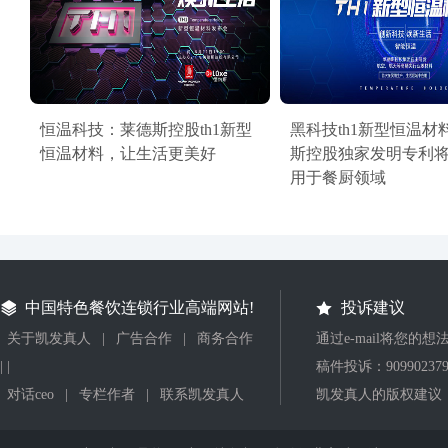
恒温科技：莱德斯控股th1新型
黑科技th1新型恒温材
恒温材料，让生活更美好
斯控股独家发明专利
用于餐厨领域
中国特色餐饮连锁行业高端网站!
投诉建议
关于凯发真人
|
广告合作
|
商务合作
通过e-mail将您的
| |
稿件投诉：
90990237
对话ceo
|
专栏作者
|
联系凯发真人
凯发真人的版权建议