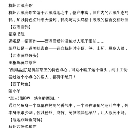
杭州西溪宾馆
杭州西溪宾馆坐落于西溪湿地之中，物产丰富，酒店内的西溪生态
鸭，加以特色卤汁细火慢炖，鸭肉与两头乌猪手淡淡的糯香交相呼
【西湖雪韵】
福泉书院
远观是一幅画作——西湖雪后的温婉动人现于眼前……
细品却是一道美味素食——选自杭州时令藕、笋、山药、豆皮入菜
【西湖黄晶馒头】
里桐坞黄晶茶庄
“西湖晶点”是黄晶茶庄的特色点心，可别小瞧了这个馒头，纯手工
尝过这个小点心的客人，都赞不绝口！
【西子烤鱼】
疆小羊
“离人泪断桥，烤鱼醉西湖。”
通红的鱼身一半氤氲在烤制的香气中，一半浸在浓郁的汤汁当中，
本身细嫩少刺，佐以粉丝、腐竹、莴笋等其他菜品，让人欲罢不能
【湿地双味鱼笃鲜】
杭州西溪悦榕庄