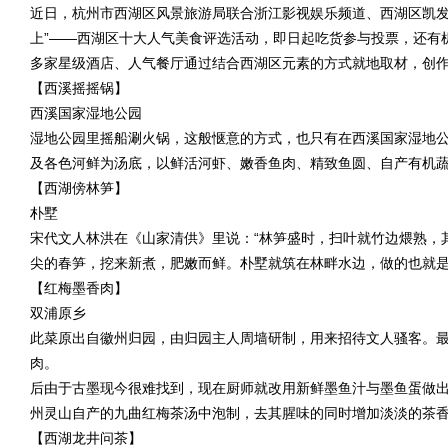
近日，杭州市西湖区风景旅游局联合浙江影视娱乐频道、西湖区
凯
上”——西湖区十大人气美食评选活动，即日起吃货参与投票，还有机
多家星级酒店、人气餐厅通过结合西湖区元素的方式就地取材，创
【西溪摇摇锅】
西溪国家湿地公园
湿地公园里摇船涮火锅，这般惬意的方式，也只有在西溪国家湿地
及各色河鲜为汤底，以鲜活河虾、嫩香鱼肉、精致鱼圆、自产有机
【西湖傍林笋】
朴墅
宋代文人林洪在《山家清供》里说：“林笋盛时，扫叶就竹边煨熟，
尖的春笋，挖来新煮，肥嫩而鲜。朴墅就筑在林畔水边，做的也就是“
【红梅墨香肉】
双浦原乡
此菜原出自徽州归园，由归园主人周墙研制，用来招待文人骚客。最
肉。
后由于古墨现今很难找到，现在厨师就改用新鲜墨鱼汁与墨鱼蛋做
州灵山自产的九曲红梅茶汤中泡制，去其腥味的同时增加淡淡的茶香
【西湖龙井问茶】