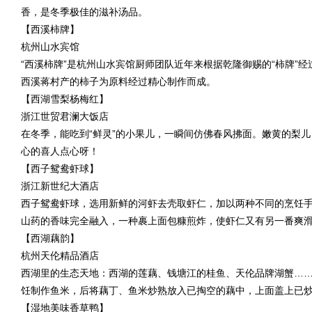
香，是冬季极佳的滋补汤品。
【西溪柿牌】
杭州山水宾馆
“西溪柿牌”是杭州山水宾馆厨师团队近年来根据乾隆御赐的“柿牌”
西溪蒋村产的柿子为原料经过精心制作而成。
【西湖雪梨杨梅红】
浙江世贸君澜大饭店
在冬季，能吃到“鲜灵”的小果儿，一瞬间仿佛春风拂面。嫩黄的梨
心的喜人点心呀！
【西子鸳鸯虾球】
浙江新世纪大酒店
西子鸳鸯虾球，选用新鲜的河虾去壳取虾仁，加以两种不同的烹饪
山药的香味完全融入，一种裹上面包糠煎炸，使虾仁又有另一番爽
【西湖藕韵】
杭州天伦精品酒店
西湖里的生态天地：西湖的莲藕、钱塘江的桂鱼、天伦品牌湖蟹…
饪制作鱼米，后将藕丁、鱼米炒熟放入已掏空的藕中，上面盖上已
【湿地美味香草鸭】