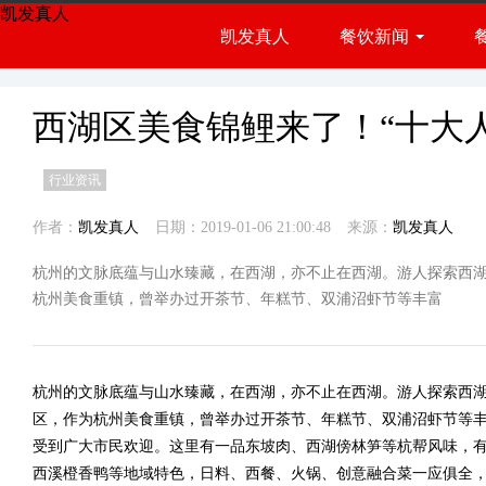
凯发真人
凯发真人
餐饮新闻
餐饮展会
行业资讯
西湖区美食锦鲤来了！“十大
行业资讯
作者：
凯发真人
日期：2019-01-06 21:00:48
来源：
凯发真人
杭州的文脉底蕴与山水臻藏，在西湖，亦不止在西湖。游人探索西
杭州美食重镇，曾举办过开茶节、年糕节、双浦沼虾节等丰富
杭州的文脉底蕴与山水臻藏，在西湖，亦不止在西湖。游人探索西
区，作为杭州美食重镇，曾举办过开茶节、年糕节、双浦沼虾节等
受到广大市民欢迎。这里有一品东坡肉、西湖傍林笋等杭帮风味，
西溪橙香鸭等地域特色，日料、西餐、火锅、创意融合菜一应俱全