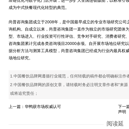
应链优化与数字化门店升级，进一步扩大全国连锁版图，以标准引
成为中式快餐现代化转型的典范。
尚普咨询集团成立于2008年，是中国最早成立的专业市场研究公
询机构。自成立以来，尚普咨询集团一直作为独立的市场研究团体为
型、市场进入、行业投资可行性评估、竞争对手研究、消费者研究
咨询集团累计完成各类咨询项目20000余项。自开展市场地位研究
据分析方法与测算工具模型，尚普咨询集团已经成为行业内最具权威性
场地位研究。
1.中国餐饮品牌网遵循行业规范，任何转载的稿件都会明确标注作
2.中国餐饮品牌网的原创文章，请转载时务必注明文章作者和"来
或将追究责任；
上一篇：
华鸭获市场权威认可
下一
声明
阅读延