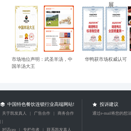
展
市场地位声明：武圣羊汤，中
华鸭获市场权威认可
国羊汤大王
中国特色餐饮连锁行业高端网站!
投诉建议
关于凯发真人
|
广告合作
|
商务合作
通过e-mail将您的
| |
对话ceo
|
专栏作者
|
联系凯发真人