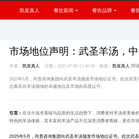
市场地位声明：武圣羊汤，中国羊汤大王-凯发真人
凯发真人
餐饮新闻
餐饮品牌
餐
火锅品牌
小吃品牌
餐饮展会
快餐品牌
行业资讯
西餐品牌
市场地位声明：武圣羊汤，中
烧烤品牌
烘焙品牌
作者：
凯发真人
日期：2025-07-06 15:40:49
来源：
凯发真人
阅
甜品品牌
2025年5月，尚普咨询集团向武圣羊汤颁发市场地位证书。此次武
饮品品牌
志着其在羊汤领域的卓越地位及市场的高度认可。
引言：
在当今追求美味与品质的生活趋势下，消费者对羊汤类美食
特色的羊汤体验，其丰富的羊汤产品不仅深受消费者青睐，更在市
2025年5月，尚普咨询集团向武圣羊汤颁发市场地位证书。此次武