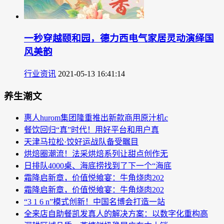
一秒穿越颐和园，德力西电气家居灵动演绎国
风美韵
行业资讯
2021-05-13 16:41:14
养生潮文
惠人hurom集团隆重推出新款商用原汁机c
餐饮回归“真”时代！用好平台和用户真
天津马拉松·饺好运战队备受瞩目
烘焙圈潮流！法采烘焙系列让甜点创作无
日排队4000桌、海底捞找到了下一个“海底
霜降启新章，价值悦飨宴：牛角烧肉202
霜降启新章，价值悦飨宴：牛角烧肉202
“3 1 6 n”模式创新！中国名博会打造一站
全来店自助餐凯发真人的解决方案：以数字化重构高