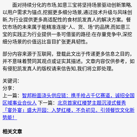
面对持续分化的市场,如意三宝将坚持场景驱动创新策略,
以用户需求为锚点,挖掘更多细分场景,通过技术升级与风味创
新,为行业提供更多高适配性的食材凯发真人的解决方案。餐
饮市场的未来属于能精准连接“人、货、场”的品牌,而如意三
宝的实践正为行业提供一条可借鉴的路径:在存量竞争中,深挖
细分场景的价值远比盲目扩张更具韧性。
部分内容来源于互联网，登载此文出于传递更多信息之目的，
并不意味着赞同其观点或证实其描述。文章内容仅供参考，如
有侵犯凯发真人的版权请来信告知,我们将立即处理。
关键词：
分享：
上一篇：
智邦粉面浇头供应链：携手抢占千亿赛道，诚招全国
区域事业合伙人
下一篇：
北京首家红楼梦主题沉浸式餐秀
「宴外宴」盛大开园：入梦红楼，不负初见，引领餐饮文化新
势能！
相关文章