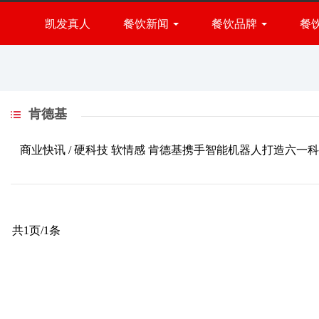
肯德基-凯发真人
凯发真人
餐饮新闻
餐饮品牌
餐
火锅品牌
小吃品牌
餐饮展会
快餐品牌
行业资讯
西餐品牌
肯德基
烧烤品牌
烘焙品牌
商业快讯 /
硬科技 软情感 肯德基携手智能机器人打造六一
甜品品牌
饮品品牌
共1页/1条