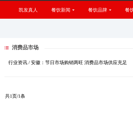
消费品市场-凯发真人
凯发真人
餐饮新闻
餐饮品牌
餐
火锅品牌
小吃品牌
餐饮展会
快餐品牌
行业资讯
西餐品牌
消费品市场
烧烤品牌
烘焙品牌
行业资讯 /
安徽：节日市场购销两旺 消费品市场供应充足
甜品品牌
饮品品牌
共1页/1条