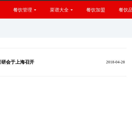
餐饮管理
菜谱大全
餐饮加盟
餐饮
经营方法
菜肴做法
品牌管理
厨房百科
盟星研会于上海召开
2018-04-28