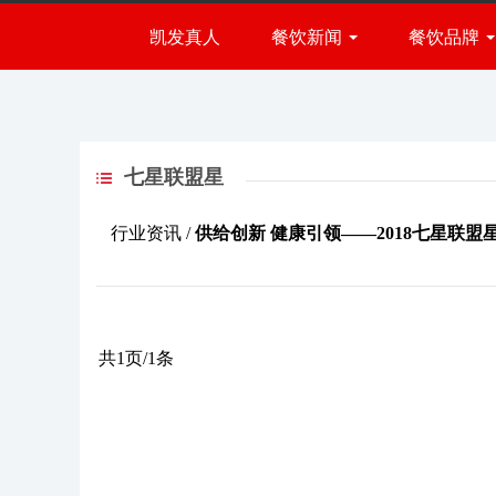
七星联盟星-凯发真人
凯发真人
餐饮新闻
餐饮品牌
火锅品牌
小吃品牌
餐饮展会
快餐品牌
行业资讯
西餐品牌
七星联盟星
烧烤品牌
烘焙品牌
行业资讯 /
供给创新 健康引领——2018七星联
甜品品牌
饮品品牌
共1页/1条