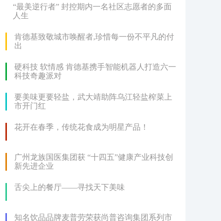
“最美逆行者” 封控期内一名社区志愿者的多面
人生
肯德基致敬城市唤醒者,珍惜每一份不平凡的付
出
硬科技 软情感 肯德基携手智能机器人打造六一
科技奇趣派对
要美味更要轻盐，武大靖助阵乌江轻盐榨菜上
市开门红
花开在春季，传统花食成为明星产品！
广州龙族国医集团获 “十四五”健康产业科技创
新先进企业
舌尖上的餐厅——寻找天下美味
知名饮品品牌麦普劳荣获尚普咨询集团系列市